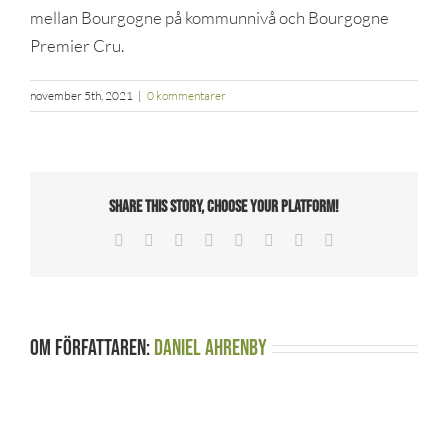
mellan Bourgogne på kommunnivå och Bourgogne
Premier Cru.
november 5th, 2021
|
0 kommentarer
Share This Story, Choose Your Platform!
Facebook
X
Reddit
LinkedIn
Tumblr
Pinterest
Vk
E-
post
Om författaren:
Daniel Ahrenby