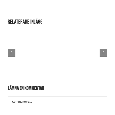
Relaterade inlägg
s
test 2
Test
Lämna en kommentar
Kommentar