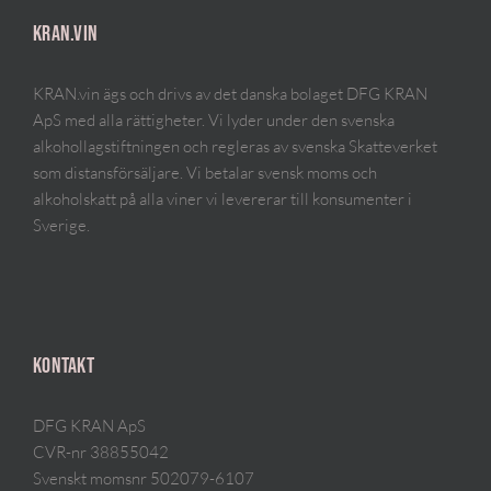
KRAN.VIN
KRAN.vin ägs och drivs av det danska bolaget DFG KRAN
ApS med alla rättigheter. Vi lyder under den svenska
alkohollagstiftningen och regleras av svenska Skatteverket
som distansförsäljare. Vi betalar svensk moms och
alkoholskatt på alla viner vi levererar till konsumenter i
Sverige.
KONTAKT
DFG KRAN ApS
CVR-nr 38855042
Svenskt momsnr 502079-6107