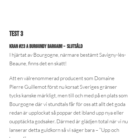
test 3
KRAN #23 A Burgundy Bargain! – SLUTSÅLD
I hjärtat av Bourgogne, närmare bestämt Savigny-lès-
Beaune, finns det en skatt!
Att en välrenommerad producent som Domaine
Pierre Guillemot först nu korsat Sveriges gränser
tycks kanske märkligt, men till och med på en plats som
Bourgogne där vi stundtals får för oss att allt det goda
redan är upplockat så poppar det ibland upp nya eller
oupptäckta godsaker. Därmed är glädjen total när vi nu
lanserar detta guldkorn så vi säger bara – ”Upp och