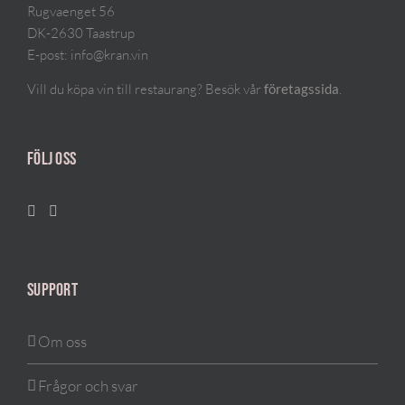
Rugvaenget 56
DK-2630 Taastrup
E-post:
info@kran.vin
Vill du köpa vin till restaurang? Besök vår
.
företagssida
FÖLJ OSS
SUPPORT
Om oss
Frågor och svar