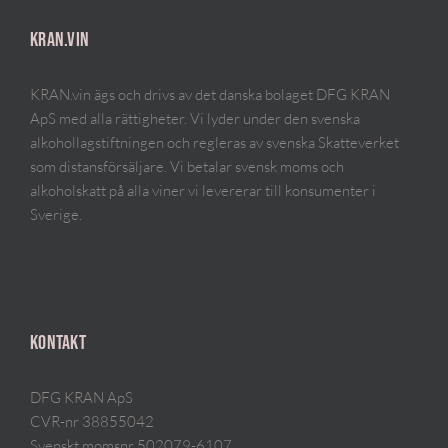
KRAN.VIN
KRAN.vin ägs och drivs av det danska bolaget DFG KRAN
ApS med alla rättigheter. Vi lyder under den svenska
alkohollagstiftningen och regleras av svenska Skatteverket
som distansförsäljare. Vi betalar svensk moms och
alkoholskatt på alla viner vi levererar till konsumenter i
Sverige.
KONTAKT
DFG KRAN ApS
CVR-nr 38855042
Svenskt momsnr 502079-6107