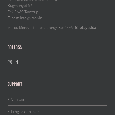
Rugvaenget 56
DK-2630 Taastrup
E-post:
info@kran.vin
Vill du köpa vin till restaurang? Besök vår
.
företagssida
FÖLJ OSS
SUPPORT
Om oss
Frågor och svar