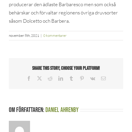
producerar den ädlaste Barbaresco men som också
behärskar och förvaltar regionens övriga druvsorter
såsom Dolcetto och Barbera.
november 8th, 2021
|
0 kommentarer
Share This Story, Choose Your Platform!
Facebook
X
Reddit
LinkedIn
Tumblr
Pinterest
Vk
E-
post
Om författaren:
Daniel Ahrenby