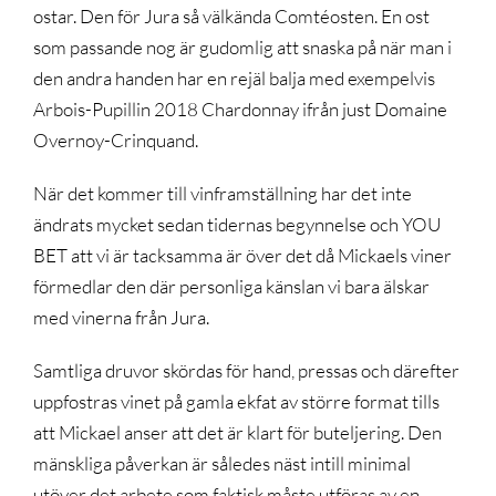
ostar. Den för Jura så välkända Comtéosten. En ost
som passande nog är gudomlig att snaska på när man i
den andra handen har en rejäl balja med exempelvis
Arbois-Pupillin 2018 Chardonnay ifrån just Domaine
Overnoy-Crinquand.
När det kommer till vinframställning har det inte
ändrats mycket sedan tidernas begynnelse och YOU
BET att vi är tacksamma är över det då Mickaels viner
förmedlar den där personliga känslan vi bara älskar
med vinerna från Jura.
Samtliga druvor skördas för hand, pressas och därefter
uppfostras vinet på gamla ekfat av större format tills
att Mickael anser att det är klart för buteljering. Den
mänskliga påverkan är således näst intill minimal
utöver det arbete som faktisk måste utföras av en