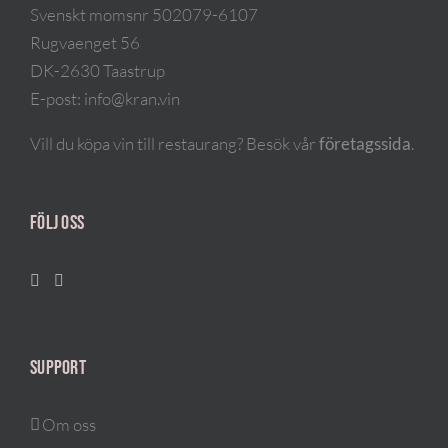
Svenskt momsnr 502079-6107
Rugvaenget 56
DK-2630 Taastrup
E-post:
info@kran.vin
Vill du köpa vin till restaurang? Besök vår
företagssida
.
FÖLJ OSS
SUPPORT
Om oss