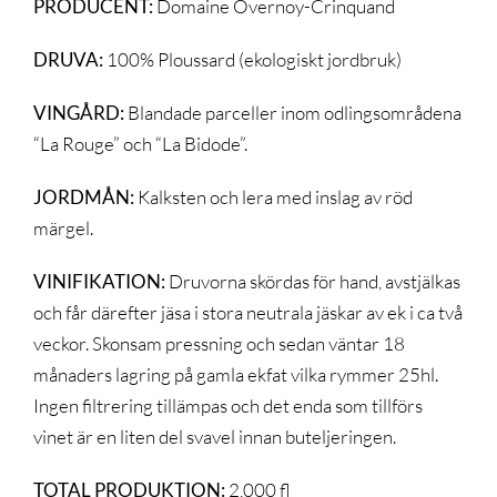
PRODUCENT:
Domaine Overnoy-Crinquand
DRUVA:
100% Ploussard (ekologiskt jordbruk)
VINGÅRD:
Blandade parceller inom odlingsområdena
“La Rouge” och “La Bidode”.
JORDMÅN:
Kalksten och lera med inslag av röd
märgel.
VINIFIKATION:
Druvorna skördas för hand, avstjälkas
och får därefter jäsa i stora neutrala jäskar av ek i ca två
veckor. Skonsam pressning och sedan väntar 18
månaders lagring på gamla ekfat vilka rymmer 25hl.
Ingen filtrering tillämpas och det enda som tillförs
vinet är en liten del svavel innan buteljeringen.
TOTAL PRODUKTION:
2,000 fl