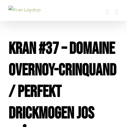
Fortsätt
till
innehållet
KRAN #37 – Domaine
Overnoy-Crinquand
/ Perfekt
drickmogen jos