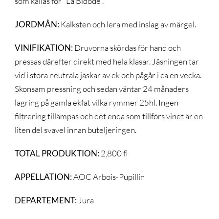
som kallas för “La Bidode”.
JORDMÅN:
Kalksten och lera med inslag av märgel.
VINIFIKATION:
Druvorna skördas för hand och
pressas därefter direkt med hela klasar. Jäsningen tar
vid i stora neutrala jäskar av ek och pågår i ca en vecka.
Skonsam pressning och sedan väntar 24 månaders
lagring på gamla ekfat vilka rymmer 25hl. Ingen
filtrering tillämpas och det enda som tillförs vinet är en
liten del svavel innan buteljeringen.
TOTAL PRODUKTION:
2,800 fl
APPELLATION:
AOC Arbois-Pupillin
DEPARTEMENT:
Jura