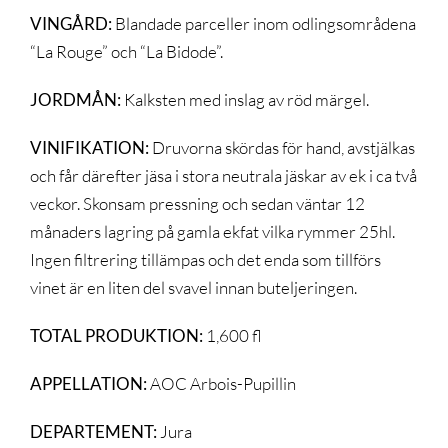
VINGÅRD:
Blandade parceller inom odlingsområdena
“La Rouge” och “La Bidode”.
JORDMÅN:
Kalksten med inslag av röd märgel.
VINIFIKATION:
Druvorna skördas för hand, avstjälkas
och får därefter jäsa i stora neutrala jäskar av ek i ca två
veckor. Skonsam pressning och sedan väntar 12
månaders lagring på gamla ekfat vilka rymmer 25hl.
Ingen filtrering tillämpas och det enda som tillförs
vinet är en liten del svavel innan buteljeringen.
TOTAL PRODUKTION:
1,600 fl
APPELLATION:
AOC Arbois-Pupillin
DEPARTEMENT:
Jura