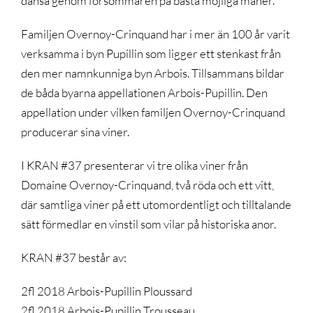
dansa genom försommaren på bästa möjliga manér.
Familjen Overnoy-Crinquand har i mer än 100 år varit
verksamma i byn Pupillin som ligger ett stenkast från
den mer namnkunniga byn Arbois. Tillsammans bildar
de båda byarna appellationen Arbois-Pupillin. Den
appellation under vilken familjen Overnoy-Crinquand
producerar sina viner.
I KRAN #37 presenterar vi tre olika viner från
Domaine Overnoy-Crinquand, två röda och ett vitt,
där samtliga viner på ett utomordentligt och tilltalande
sätt förmedlar en vinstil som vilar på historiska anor.
KRAN #37 består av:
2fl 2018 Arbois-Pupillin Ploussard
2fl 2018 Arbois-Pupillin Trousseau