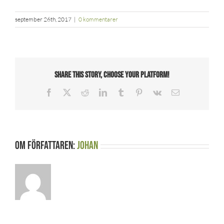
september 26th, 2017
|
0 kommentarer
Share This Story, Choose Your Platform!
Facebook
X
Reddit
LinkedIn
Tumblr
Pinterest
Vk
E-
post
Om författaren:
johan