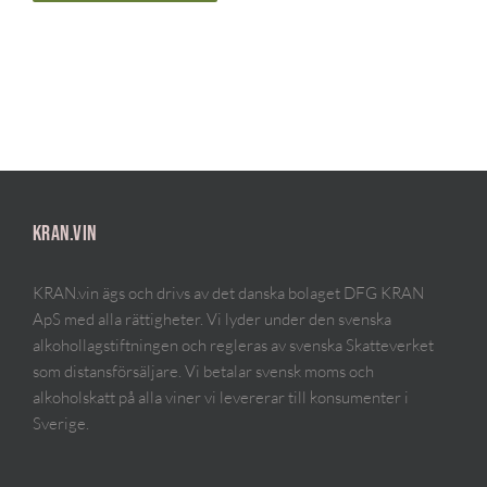
KRAN.VIN
KRAN.vin ägs och drivs av det danska bolaget DFG KRAN
ApS med alla rättigheter. Vi lyder under den svenska
alkohollagstiftningen och regleras av svenska Skatteverket
som distansförsäljare. Vi betalar svensk moms och
alkoholskatt på alla viner vi levererar till konsumenter i
Sverige.