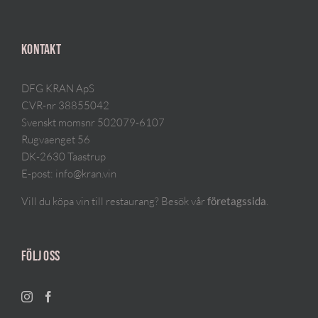
KONTAKT
DFG KRAN ApS
CVR-nr 38855042
Svenskt momsnr 502079-6107
Rugvaenget 56
DK-2630 Taastrup
E-post:
info@kran.vin
Vill du köpa vin till restaurang? Besök vår
.
företagssida
FÖLJ OSS