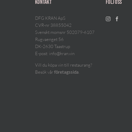
KONTAKT
FÖLJ OSS
DFG KRAN ApS
CVR-nr 38855042
Svenskt momsnr 502079-6107
Rugvaenget 56
DK-2630 Taastrup
E-post:
info@kran.vin
Vill du köpa vin till restaurang?
Besök vår
.
företagssida