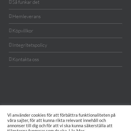
Så funkar det
Hemleverans
Köpvillkor
Integritetspolicy
Kontakta oss
Vi använder cookies för att förbättra funktionaliteten på
våra sajter, för att kunna rikta relevant innehåll och
annonser till dig och för att vi ska kunna säkerställa att
tjänsterna fungerar som de ska.
Läs Mer
.