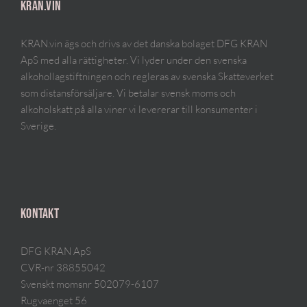
KRAN.VIN
KRAN.vin ägs och drivs av det danska bolaget DFG KRAN
ApS med alla rättigheter. Vi lyder under den svenska
alkohollagstiftningen och regleras av svenska Skatteverket
som distansförsäljare. Vi betalar svensk moms och
alkoholskatt på alla viner vi levererar till konsumenter i
Sverige.
KONTAKT
DFG KRAN ApS
CVR-nr 38855042
Svenskt momsnr 502079-6107
Rugvaenget 56