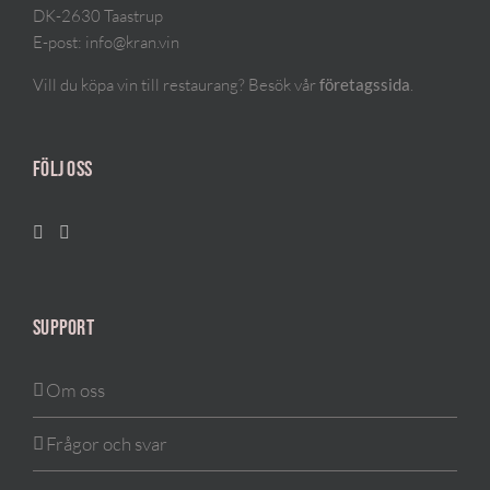
DK-2630 Taastrup
E-post:
info@kran.vin
Vill du köpa vin till restaurang? Besök vår
.
företagssida
FÖLJ OSS
SUPPORT
Om oss
Frågor och svar