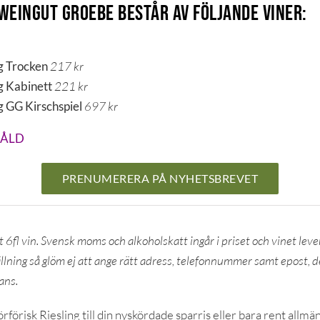
Weingut Groebe består av följande viner:
ng Trocken
217 kr
ng Kabinett
221 kr
g GG Kirschspiel
697 kr
SÅLD
PRENUMERERA PÅ NYHETSBREVET
lt 6fl vin. Svensk moms och alkoholskatt ingår i priset och vinet le
llning så glöm ej att ange rätt adress, telefonnummer samt epost, 
ans.
örförisk Riesling till din nyskördade sparris eller bara rent allmä