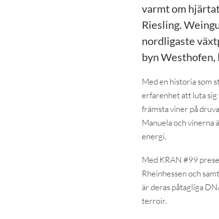
varmt om hjärtat
Riesling. Weingu
nordligaste växt
byn Westhofen, 
Med en historia som str
erfarenhet att luta si
främsta viner på druva
Manuela och vinerna är 
energi.
Med KRAN #99 presente
Rheinhessen och samtli
är deras påtagliga DN
terroir.