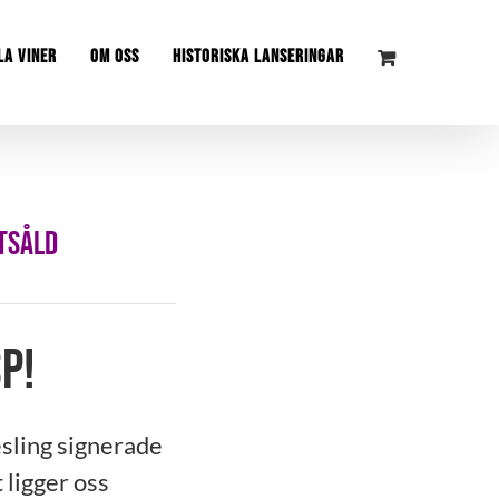
LA VINER
OM OSS
HISTORISKA LANSERINGAR
TSÅLD
p!
sling signerade
 ligger oss