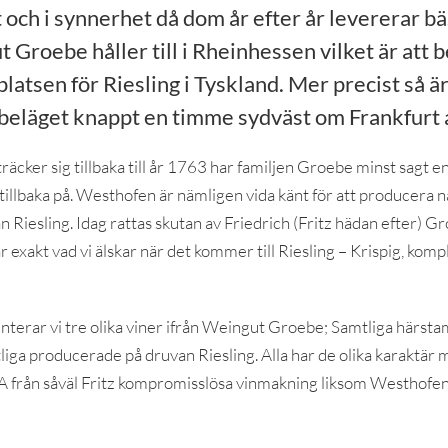
 och i synnerhet då dom år efter år levererar b
t Groebe håller till i Rheinhessen vilket är att
platsen för Riesling i Tyskland. Mer precist så 
beläget knappt en timme sydväst om Frankfurt
äcker sig tillbaka till år 1763 har familjen Groebe minst sagt en
g tillbaka på. Westhofen är nämligen vida känt för att producera 
n Riesling. Idag rattas skutan av Friedrich (Fritz hädan efter) G
exakt vad vi älskar när det kommer till Riesling – Krispig, komple
rar vi tre olika viner ifrån Weingut Groebe; Samtliga härst
ga producerade på druvan Riesling. Alla har de olika karaktär 
A från såväl Fritz kompromisslösa vinmakning liksom Westhofen