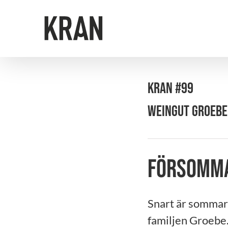
Fortsätt
till
innehållet
KRAN #99
WEINGUT GROEBE
Försomma
Snart är sommar
familjen Groebe.