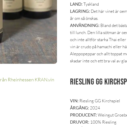
LAND:
Tyskland
LAGRING:
Det här vinet är oem
år om så önskas.
ANVÄNDNING:
Bland det bästa
till lunch. Den lilla sötman är
och inte alltför starka Thai elle
vin är crudo på hamachi eller h
Aleppopeppar och allt toppat me
skadar inte och ett bra val av gl
Riesling GG Kirchs
VIN:
Riesling GG Kirchspiel
ÅRGÅNG:
2024
PRODUCENT:
Weingut Groeb
DRUVOR:
100% Riesling