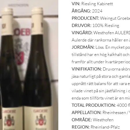
VIN:
Riesling Kabinett
ÅRGÅNG:
2024
PRODUCENT:
Weingut Groeb
DRUVOR:
100% Riesling
VINGÅRD:
Westhofen AULERDE 
Aulerde där rankorna håller en å
JORDMÅN:
Löss. En mycket porö
tillstånd har en hög kalkhalt och
framför allt under kvartärperio
VINIFIKATION:
Druvorna skörd
jäsa naturligt på stora och gamla
uppnått rätt balans för att vara
vilade vinet på sin jästfällning
enda som tillförts vinet är en m
TOTAL PRODUKTION:
4000 fl
APPELLATION:
Rheinhessen /
OMRÅDE:
Westhofen
REGION:
Rheinland-Pfalz