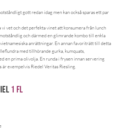
otståndligt gott redan idag men kan också sparas ett par
 vi vet och det perfekta vinet att konsumera från lunch
 oemotståndlig och därmed en glimrande kombo till enkla
r vietnamesiska anrättningar. En annan favoriträtt till detta
älleflundra med tillhörande gurka, kumquats,
d en prima olivolja. En runda i frysen innan servering
as är exempelvis Riedel Veritas Riesling.
piel
1 fl
e