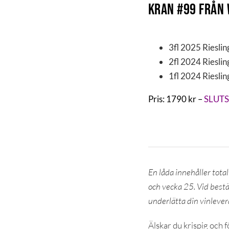
KRAN #99 från 
3fl 2025 Riesli
2fl 2024 Riesli
1fl 2024 Rieslin
Pris: 1790 kr –
SLUT
En låda innehåller tota
och vecka 25. Vid bestä
underlätta din vinlever
Älskar du krispig och f