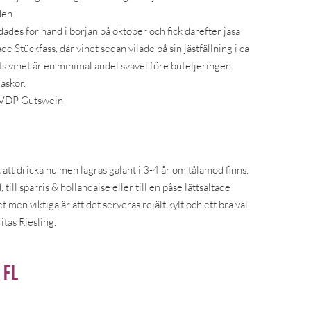
den.
des för hand i början på oktober och fick därefter jäsa
de Stückfass, där vinet sedan vilade på sin jästfällning i ca
s vinet är en minimal andel svavel före buteljeringen.
askor.
 VDP Gutswein
att dricka nu men lagras galant i 3-4 år om tålamod finns.
till sparris & hollandaise eller till en påse lättsaltade
det men viktiga är att det serveras rejält kylt och ett bra val
itas Riesling.
 fl