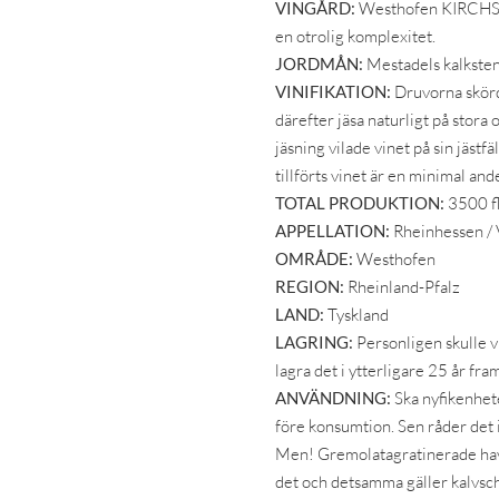
VINGÅRD:
Westhofen KIRCHSPI
en otrolig komplexitet.
JORDMÅN:
Mestadels kalksten
VINIFIKATION:
Druvorna skörda
därefter jäsa naturligt på stora 
jäsning vilade vinet på sin jäst
tillförts vinet är en minimal and
TOTAL PRODUKTION:
3500 fl
APPELLATION:
Rheinhessen /
OMRÅDE:
Westhofen
REGION:
Rheinland-Pfalz
LAND:
Tyskland
LAGRING:
Personligen skulle vi
lagra det i ytterligare 25 år fra
ANVÄNDNING:
Ska nyfikenhet
före konsumtion. Sen råder det 
Men! Gremolatagratinerade havs
det och detsamma gäller kalvschn