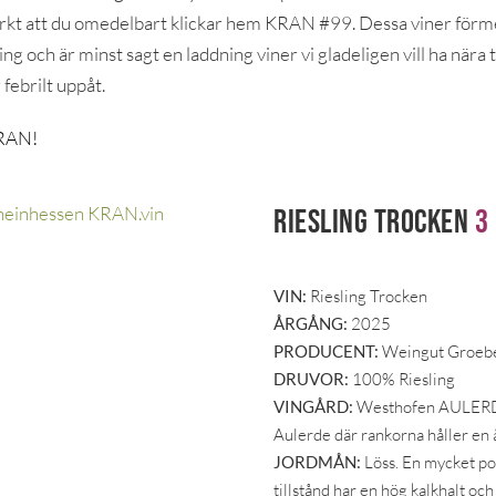
rkt att du omedelbart klickar hem KRAN #99. Dessa viner för
ing och är minst sagt en laddning viner vi gladeligen vill ha nära t
 febrilt uppåt.
KRAN!
Riesling Trocken
3
VIN:
Riesling Trocken
ÅRGÅNG:
2025
PRODUCENT:
Weingut Groeb
DRUVOR:
100% Riesling
VINGÅRD:
Westhofen AULERDE 
Aulerde där rankorna håller en ål
JORDMÅN:
Löss. En mycket porö
tillstånd har en hög kalkhalt och