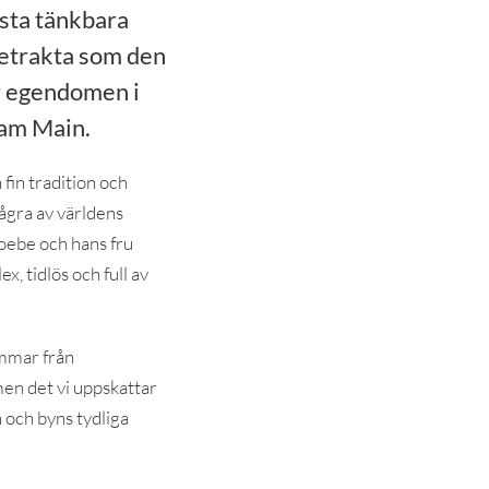
ästa tänkbara
 betrakta som den
är egendomen i
 am Main.
 fin tradition och
några av världens
roebe och hans fru
x, tidlös och full av
ammar från
men det vi uppskattar
 och byns tydliga