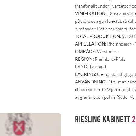
framför allt under kvartärperio
VINIFIKATION:
Druvorna skörda
på stora och gamla ekfat, så kalla
5 månader. Det enda som tillfört
TOTAL PRODUKTION:
9000 fl
APPELLATION:
Rheinhessen /
OMRÅDE:
Westhofen
REGION:
Rheinland-Pfalz
LAND:
Tyskland
LAGRING:
Oemotståndligt gott 
ANVÄNDNING:
På tu man hand, 
chips i soffan. Krångla inte till 
av glas är exempelvis Riedel Ver
Riesling Kabinett
2