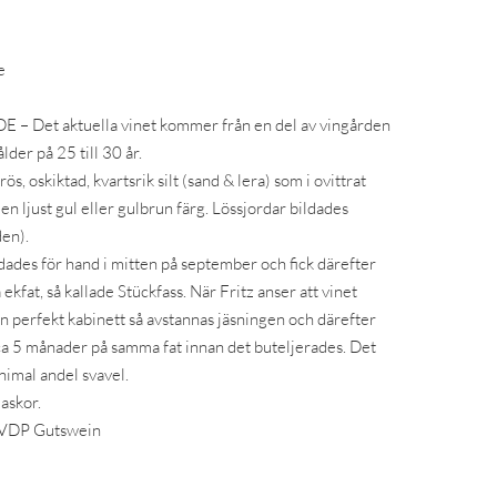
e
– Det aktuella vinet kommer från en del av vingården
lder på 25 till 30 år.
s, oskiktad, kvartsrik silt (sand & lera) som i ovittrat
 en ljust gul eller gulbrun färg. Lössjordar bildades
den).
ades för hand i mitten på september och fick därefter
 ekfat, så kallade Stückfass. När Fritz anser att vinet
 en perfekt kabinett så avstannas jäsningen och därefter
 i ca 5 månader på samma fat innan det buteljerades. Det
inimal andel svavel.
askor.
 VDP Gutswein