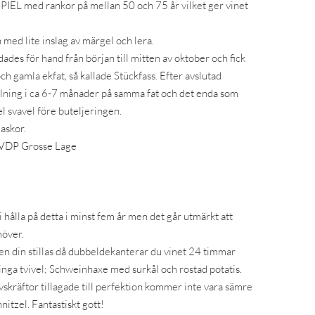
EL med rankor på mellan 50 och 75 år vilket ger vinet
 med lite inslag av märgel och lera.
des för hand från början till mitten av oktober och fick
och gamla ekfat, så kallade Stückfass. Efter avslutad
fällning i ca 6-7 månader på samma fat och det enda som
el svavel före buteljeringen.
askor.
 VDP Grosse Lage
 hålla på detta i minst fem år men det går utmärkt att
möver.
en din stillas då dubbeldekanterar du vinet 24 timmar
inga tvivel; Schweinhaxe med surkål och rostad potatis.
kräftor tillagade till perfektion kommer inte vara sämre
itzel. Fantastiskt gott!