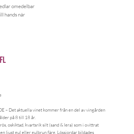
medlar omedelbar
ill hands när
 fl
e
– Det aktuella vinet kommer från en del av vingården
der på 8 till 18 år.
s, oskiktad, kvartsrik silt (sand & lera) som i ovittrat
 en ljust gul eller gulbrun färg. Lössjordar bildades