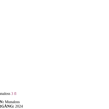
naloss
3 fl
IN:
Munaloss
RGÅNG:
2024