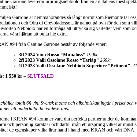
ntine Garrone levererar urprungsnebbiolo från en av Italiens mest spekt
mmelskt!
miljen Garrone är hemmahörandes så långt norrut som Piemonte tar oss, s
pellationen och Oira di Crevoladossola är namet på byn för den som vill 
uvsorten Nebbiolo har en förmåga att uttrycka sig vartefter vem som od
erna våra hjärtan att bulta lite extra.
AN #94 från Cantine Garrone består av följande viner:
3fl 2024 Vino Rosso “Munaloss”
199kr
2fl 2023 Valli Ossolane Rosso “Tarlàp”
269kr
1fl 2023 Valli Ossolane Nebbiolo Superiore ”Prünent”
41
is: 1 550 kr –
SLUTSÅLD
nehåller totalt 6fl vin. Svensk moms och alkoholskatt ingår i priset och 
mmer att underlätta din vinleverans.
nerna i KRAN #94 kommer vara din perfekta partner under de kommande m
rm och personlig karaktär och därtill ifrån ett ursprung vilket är minst 
sitter de egenskaper vilka lirar hand i hand med KRAN och vårt DNA.