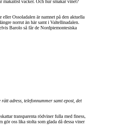
 är makalöst vacker. Och hur smakar vinet?
e eller Ossoladalen är namnet på den aktuella
ängre norrut än här samt i Valtellinadalen.
elvis Barolo så får de Nordpiemontesiska
e rätt adress, telefonnummer samt epost, det
ttar transparenta rödviner fulla med finess,
om gör oss lika stolta som glada då dessa viner