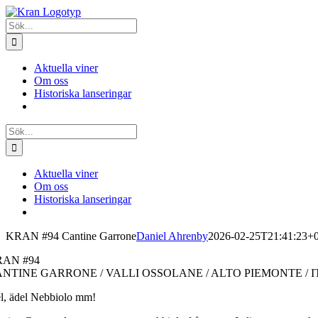
Fortsätt
till
Sök
innehållet
efter:
Aktuella viner
Om oss
Historiska lanseringar
Sök
efter:
Aktuella viner
Om oss
Historiska lanseringar
KRAN #94 Cantine Garrone
Daniel Ahrenby
2026-02-25T21:41:23+
RAN #94
NTINE GARRONE / VALLI OSSOLANE / ALTO PIEMONTE / I
el, ädel Nebbiolo mm!