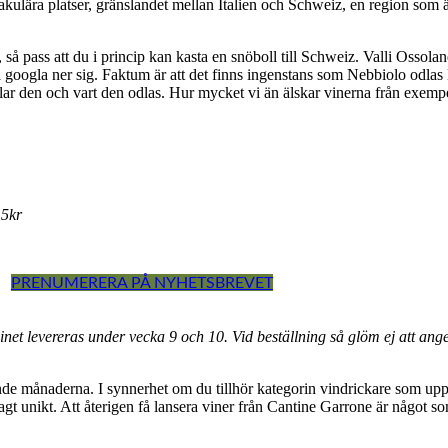
akulära platser, gränslandet mellan Italien och Schweiz, en region som
å pass att du i princip kan kasta en snöboll till Schweiz. Valli Ossolan
googla ner sig. Faktum är att det finns ingenstans som Nebbiolo odlas l
lar den och vart den odlas. Hur mycket vi än älskar vinerna från exemp
5kr
PRENUMERERA PÅ NYHETSBREVET
vinet levereras under vecka 9 och 10.
Vid beställning så glöm ej att ang
ånaderna. I synnerhet om du tillhör kategorin vindrickare som uppska
sagt unikt. Att återigen få lansera viner från Cantine Garrone är något s