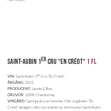
er
Saint-Aubin 1
Cru “En Créot“
1 fl
er
VIN:
Saint-Aubin 1
Cru “En Créot“
ÅRGÅNG:
2022
PRODUCENT:
Janots & Bos
DRUVOR:
100% Chardonnay
VINGÅRD:
Samliga druvor kommer från vingården ”En
Créot” belägen i den norra delen av kommunen Saint-Aubin