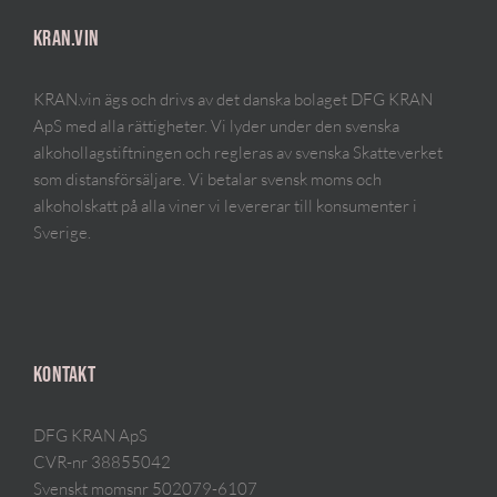
KRAN.VIN
KRAN.vin ägs och drivs av det danska bolaget DFG KRAN
ApS med alla rättigheter. Vi lyder under den svenska
alkohollagstiftningen och regleras av svenska Skatteverket
som distansförsäljare. Vi betalar svensk moms och
alkoholskatt på alla viner vi levererar till konsumenter i
Sverige.
KONTAKT
DFG KRAN ApS
CVR-nr 38855042
Svenskt momsnr 502079-6107