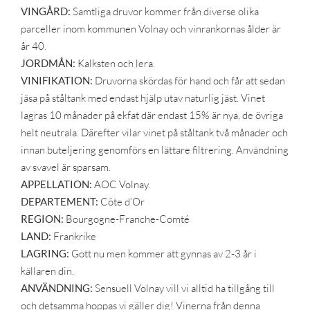
VINGÅRD:
Samtliga druvor kommer från diverse olika
parceller inom kommunen Volnay och vinrankornas ålder är
år 40.
JORDMÅN:
Kalksten och lera.
VINIFIKATION:
Druvorna skördas för hand och får att sedan
jäsa på ståltank med endast hjälp utav naturlig jäst. Vinet
lagras 10 månader på ekfat där endast 15% är nya, de övriga
helt neutrala. Därefter vilar vinet på ståltank två månader och
innan buteljering genomförs en lättare filtrering. Användning
av svavel är sparsam.
APPELLATION:
AOC Volnay.
DEPARTEMENT:
Côte d’Or
REGION:
Bourgogne-Franche-Comté
LAND:
Frankrike
LAGRING:
Gott nu men kommer att gynnas av 2-3 år i
källaren din.
ANVÄNDNING:
Sensuell Volnay vill vi alltid ha tillgång till
och detsamma hoppas vi gäller dig! Vinerna från denna