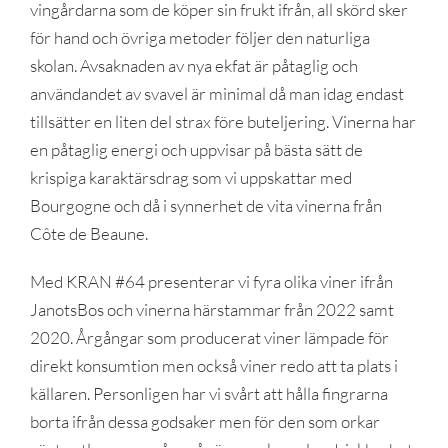
vingårdarna som de köper sin frukt ifrån, all skörd sker
för hand och övriga metoder följer den naturliga
skolan. Avsaknaden av nya ekfat är påtaglig och
användandet av svavel är minimal då man idag endast
tillsätter en liten del strax före buteljering. Vinerna har
en påtaglig energi och uppvisar på bästa sätt de
krispiga karaktärsdrag som vi uppskattar med
Bourgogne och då i synnerhet de vita vinerna från
Côte de Beaune.
Med KRAN #64 presenterar vi fyra olika viner ifrån
JanotsBos och vinerna härstammar från 2022 samt
2020. Årgångar som producerat viner lämpade för
direkt konsumtion men också viner redo att ta plats i
källaren. Personligen har vi svårt att hålla fingrarna
borta ifrån dessa godsaker men för den som orkar