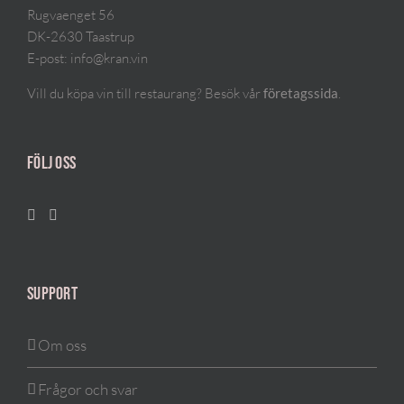
Rugvaenget 56
DK-2630 Taastrup
E-post:
info@kran.vin
Vill du köpa vin till restaurang? Besök vår
.
företagssida
FÖLJ OSS
SUPPORT
Om oss
Frågor och svar