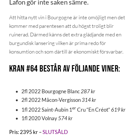
Lafon gör inte saken sämre.
Att hitta nytt vin i Bourgogne är inte omöjligt men det
kommer med parentesen att du högst troligt blir
ruinerad. Därmed känns det extra glädjande med en
burgundisk lansering vilken är prima redo för
konsumtion och som därtill är ekonomiskt försvarbar.
KRAN #64 består av följande viner:
2fl 2022 Bourgogne Blanc
287 kr
2fl 2022 Mâcon-Vergisson
314 kr
er
1fl 2022 Saint-Aubin 1
Cru “En Créot“
619 kr
1fl 2020 Volnay
574 kr
Pris: 2395 kr –
SLUTSÅLD