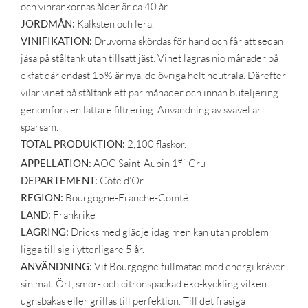
och vinrankornas ålder är ca 40 år.
JORDMÅN:
Kalksten och lera.
VINIFIKATION:
Druvorna skördas för hand och får att sedan
jäsa på ståltank utan tillsatt jäst. Vinet lagras nio månader på
ekfat där endast 15% är nya, de övriga helt neutrala. Därefter
vilar vinet på ståltank ett par månader och innan buteljering
genomförs en lättare filtrering. Användning av svavel är
sparsam.
TOTAL PRODUKTION:
2,100 flaskor.
er
APPELLATION:
AOC Saint-Aubin 1
Cru
DEPARTEMENT:
Côte d’Or
REGION:
Bourgogne-Franche-Comté
LAND:
Frankrike
LAGRING:
Dricks med glädje idag men kan utan problem
ligga till sig i ytterligare 5 år.
ANVÄNDNING:
Vit Bourgogne fullmatad med energi kräver
sin mat. Ört, smör- och citronspäckad eko-kyckling vilken
ugnsbakas eller grillas till perfektion. Till det frasiga