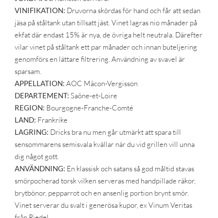
VINIFIKATION:
Druvorna skördas för hand och får att sedan
jäsa på ståltank utan tillsatt jäst. Vinet lagras nio månader på
ekfat där endast 15% är nya, de övriga helt neutrala. Därefter
vilar vinet på ståltank ett par månader och innan buteljering
genomförs en lättare filtrering. Användning av svavel är
sparsam.
APPELLATION:
AOC Mâcon-Vergisson
DEPARTEMENT:
Saône-et-Loire
REGION:
Bourgogne-Franche-Comté
LAND:
Frankrike
LAGRING:
Dricks bra nu men går utmärkt att spara till
sensommarens semisvala kvällar när du vid grillen vill unna
dig något gott.
ANVÄNDNING:
En klassisk och satans så god måltid stavas
smörpocherad torsk vilken serveras med handpillade räkor,
brytbönor, pepparrot och en ansenlig portion brynt smör.
Vinet serverar du svalt i generösa kupor, ex Vinum Veritas
från Riedel.