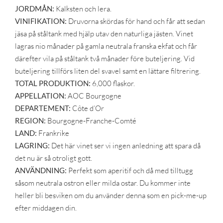
JORDMÅN:
Kalksten och lera.
VINIFIKATION:
Druvorna skördas för hand och får att sedan
jäsa på ståltank med hjälp utav den naturliga jästen. Vinet
lagras nio månader på gamla neutrala franska ekfat och får
därefter vila på ståltank två månader före buteljering. Vid
buteljering tillförs liten del svavel samt en lättare filtrering.
TOTAL PRODUKTION:
6,000 flaskor.
APPELLATION:
AOC Bourgogne
DEPARTEMENT:
Côte d’Or
REGION:
Bourgogne-Franche-Comté
LAND:
Frankrike
LAGRING:
Det här vinet ser vi ingen anledning att spara då
det nu är så otroligt gott.
ANVÄNDNING:
Perfekt som aperitif och då med tilltugg
såsom neutrala ostron eller milda ostar. Du kommer inte
heller bli besviken om du använder denna som en pick-me-up
efter middagen din.