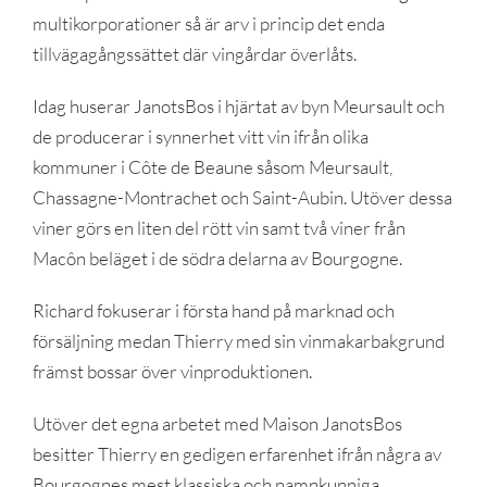
multikorporationer så är arv i princip det enda
tillvägagångssättet där vingårdar överlåts.
Idag huserar JanotsBos i hjärtat av byn Meursault och
de producerar i synnerhet vitt vin ifrån olika
kommuner i Côte de Beaune såsom Meursault,
Chassagne-Montrachet och Saint-Aubin. Utöver dessa
viner görs en liten del rött vin samt två viner från
Macôn beläget i de södra delarna av Bourgogne.
Richard fokuserar i första hand på marknad och
försäljning medan Thierry med sin vinmakarbakgrund
främst bossar över vinproduktionen.
Utöver det egna arbetet med Maison JanotsBos
besitter Thierry en gedigen erfarenhet ifrån några av
Bourgognes mest klassiska och namnkunniga