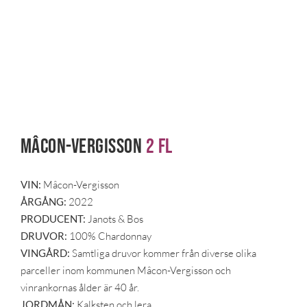
Mâcon-Vergisson
2 fl
VIN:
Mâcon-Vergisson
ÅRGÅNG:
2022
PRODUCENT:
Janots & Bos
DRUVOR:
100% Chardonnay
VINGÅRD:
Samtliga druvor kommer från diverse olika
parceller inom kommunen Mâcon-Vergisson och
vinrankornas ålder är 40 år.
JORDMÅN:
Kalksten och lera.