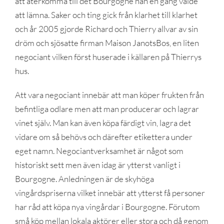
att återkomma till det Bourgogne han en gång valde
att lämna. Saker och ting gick från klarhet till klarhet
och år 2005 gjorde Richard och Thierry allvar av sin
dröm och sjösatte firman Maison JanotsBos, en liten
negociant vilken först huserade i källaren på Thierrys
hus.
Att vara negociant innebär att man köper frukten från
befintliga odlare men att man producerar och lagrar
vinet själv. Man kan även köpa färdigt vin, lagra det
vidare om så behövs och därefter etikettera under
eget namn. Negociantverksamhet är något som
historiskt sett men även idag är ytterst vanligt i
Bourgogne. Anledningen är de skyhöga
vingårdspriserna vilket innebär att ytterst få personer
har råd att köpa nya vingårdar i Bourgogne. Förutom
små köp mellan lokala aktörer eller stora och då genom