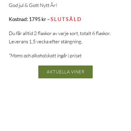
God jul & Gott Nytt År!
Kostnad: 1795 kr –
S L U T S Å L D
Du får alltid 2 flaskor av varje sort, totalt 6 flaskor.
Leverans 1,5 vecka efter stängning.
*Moms och alkoholskatt ingår i priset
AKTUELLA VINER