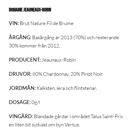
DOMAINE JEAUNEAUX-ROBIN
VIN:
Brut Nature Fil de Brume
ÅRGÅNG:
Basårgång är 2013 (70%) och resterande
30% kommer från 2012.
PRODUCENT:
Jeaunaux-Robin
DRUVOR:
80% Chardonnay, 20% Pinot Noir
JORDMÅN:
Kalksten, lera och flintstenar.
DOSAGE:
0g/l
VINGÅRD:
Blandade gårdar i området Talus Saint-Prix
en liten bit sydväst om byn Vertus.