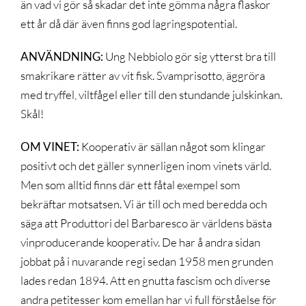
än vad vi gör så skadar det inte gömma några flaskor
ett år då där även finns god lagringspotential.
ANVÄNDNING:
Ung Nebbiolo gör sig ytterst bra till
smakrikare rätter av vit fisk. Svamprisotto, äggröra
med tryffel, viltfågel eller till den stundande julskinkan.
Skål!
OM VINET:
Kooperativ är sällan något som klingar
positivt och det gäller synnerligen inom vinets värld.
Men som alltid finns där ett fåtal exempel som
bekräftar motsatsen. Vi är till och med beredda och
säga att Produttori del Barbaresco är världens bästa
vinproducerande kooperativ. De har å andra sidan
jobbat på i nuvarande regi sedan 1958 men grunden
lades redan 1894. Att en gnutta fascism och diverse
andra petitesser kom emellan har vi full förståelse för