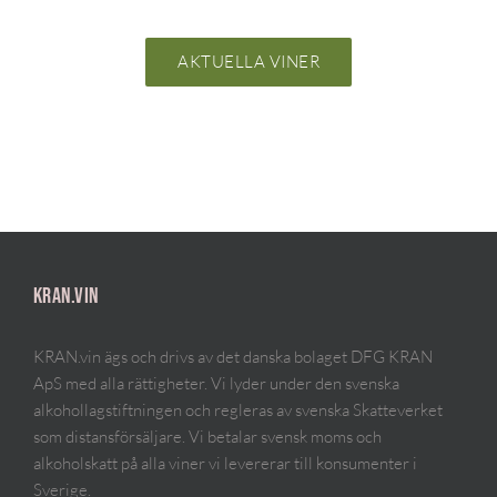
AKTUELLA VINER
KRAN.VIN
KRAN.vin ägs och drivs av det danska bolaget DFG KRAN
ApS med alla rättigheter. Vi lyder under den svenska
alkohollagstiftningen och regleras av svenska Skatteverket
som distansförsäljare. Vi betalar svensk moms och
alkoholskatt på alla viner vi levererar till konsumenter i
Sverige.