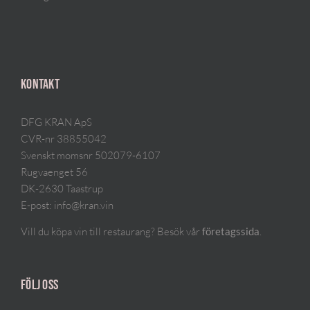
KONTAKT
DFG KRAN ApS
CVR-nr 38855042
Svenskt momsnr 502079-6107
Rugvaenget 56
DK-2630 Taastrup
E-post:
info@kran.vin
Vill du köpa vin till restaurang? Besök vår
.
företagssida
FÖLJ OSS