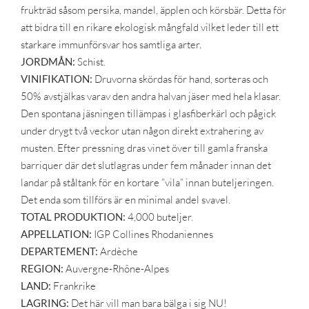
frukträd såsom persika, mandel, äpplen och körsbär. Detta för
att bidra till en rikare ekologisk mångfald vilket leder till ett
starkare immunförsvar hos samtliga arter.
JORDMÅN:
Schist.
VINIFIKATION:
Druvorna skördas för hand, sorteras och
50% avstjälkas varav den andra halvan jäser med hela klasar.
Den spontana jäsningen tillämpas i glasfiberkärl och pågick
under drygt två veckor utan någon direkt extrahering av
musten. Efter pressning dras vinet över till gamla franska
barriquer där det slutlagras under fem månader innan det
landar på ståltank för en kortare ”vila” innan buteljeringen.
Det enda som tillförs är en minimal andel svavel.
TOTAL PRODUKTION:
4,000 buteljer.
APPELLATION:
IGP Collines Rhodaniennes
DEPARTEMENT:
Ardèche
REGION:
Auvergne-Rhône-Alpes
LAND:
Frankrike
LAGRING:
Det här vill man bara bälga i sig NU!