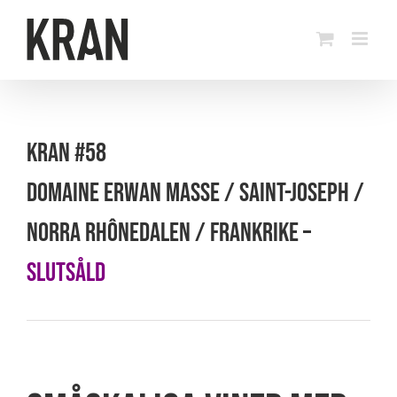
Fortsätt
till
innehållet
KRAN #58
DOMAINE ERWAN MASSE / SAINT-JOSEPH /
NORRA RHÔNEDALEN / FRANKRIKE –
SLUTSÅLD