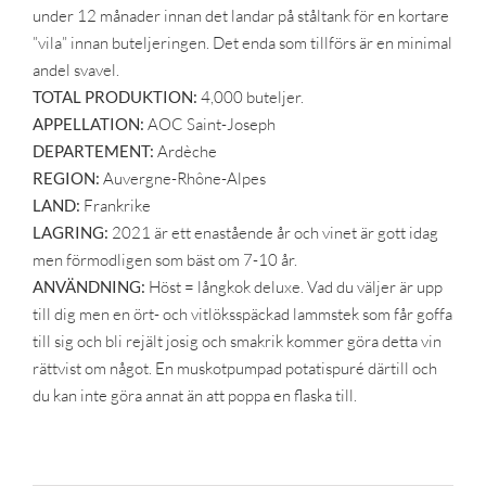
under 12 månader innan det landar på ståltank för en kortare
”vila” innan buteljeringen. Det enda som tillförs är en minimal
andel svavel.
TOTAL PRODUKTION:
4,000 buteljer.
APPELLATION:
AOC Saint-Joseph
DEPARTEMENT:
Ardèche
REGION:
Auvergne-Rhône-Alpes
LAND:
Frankrike
LAGRING:
2021 är ett enastående år och vinet är gott idag
men förmodligen som bäst om 7-10 år.
ANVÄNDNING:
Höst = långkok deluxe. Vad du väljer är upp
till dig men en ört- och vitlöksspäckad lammstek som får goffa
till sig och bli rejält josig och smakrik kommer göra detta vin
rättvist om något. En muskotpumpad potatispuré därtill och
du kan inte göra annat än att poppa en flaska till.