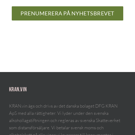
PRENUMERERA PÅ NYHETSBREVET
KRAN.VIN
KRAN.vin ägs och drivs av det danska bolaget DFG KRAN
ApS med alla rättigheter. Vi lyder under den svenska
alkohollagstiftningen och regleras av svenska Skatteverket
som distansförsäljare. Vi betalar svensk moms och
alkoholskatt på alla viner vi levererar till konsumenter i