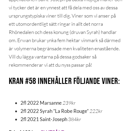
vi tycker det är en ynnest att få dela med oss av dessa
ursprungstypiska viner till dig. Viner som vi anser på
ett utomordentligt sätt ringar in allt det norra
Rhônedalen och dess konung (druvan Syrah) handlar
om. Erwan brukar ynka fem hektar vinmark så därmed
är volymerna begränsade men kvaliteten enastående.
Vill du lägga vantarna på dessa godsaker så
rekommenderar vi att du nyss passar på!
KRAN #58 innehåller följande viner:
2fl 2022 Marsanne
239kr
2fl 2022 Syrah ”La Robe Rouge”
222kr
2fl 2021 Saint-Joseph
384
kr