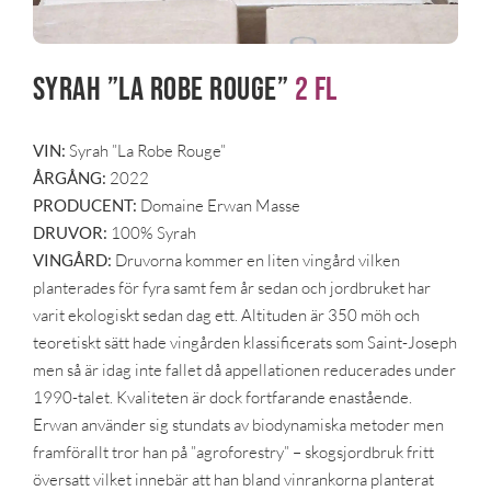
Syrah ”La Robe Rouge”
2 fl
VIN:
Syrah ”La Robe Rouge”
ÅRGÅNG:
2022
PRODUCENT:
Domaine Erwan Masse
DRUVOR:
100% Syrah
VINGÅRD:
Druvorna kommer en liten vingård vilken
planterades för fyra samt fem år sedan och jordbruket har
varit ekologiskt sedan dag ett. Altituden är 350 möh och
teoretiskt sätt hade vingården klassificerats som Saint-Joseph
men så är idag inte fallet då appellationen reducerades under
1990-talet. Kvaliteten är dock fortfarande enastående.
Erwan använder sig stundats av biodynamiska metoder men
framförallt tror han på ”agroforestry” – skogsjordbruk fritt
översatt vilket innebär att han bland vinrankorna planterat