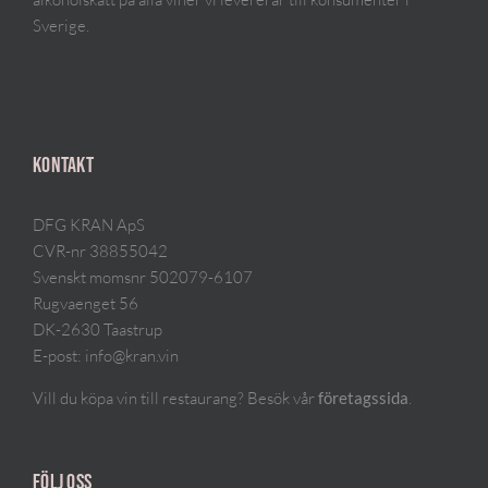
Sverige.
KONTAKT
DFG KRAN ApS
CVR-nr 38855042
Svenskt momsnr 502079-6107
Rugvaenget 56
DK-2630 Taastrup
E-post:
info@kran.vin
Vill du köpa vin till restaurang? Besök vår
.
företagssida
FÖLJ OSS