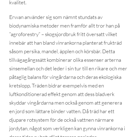
kvalitet.
Erwan använder sig som nämnt stundats av
biodynamiska metoder men framför allt tror han på
”agroforestry” – skogsjordbruk fritt översatt vilket
innebär att han bland vinrankorna planterat frukträd
såsom persika, mandel, äpplen och körsbär. Detta
tillvägagångssätt kombinerar olika essenser arterna
sinsemellan och det leder i sin tur till en rikare och mer
påtaglig balans för vingårdarna och deras ekologiska
kretslopp. Träden bidrar exempelvis med en
luftkonditionerad effekt genom att dess bladverk
skyddar vingårdarna men också genom att generera
en jord som lättare binder vatten. Då träd har ett
djupare rotsystem för de också vattnen närmare
jordytan, något som verkligen kan gynna vinrankorna i
dessa tider av betydligt torrare perioder.