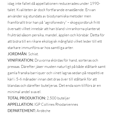
idag inte fallet då appellationen reducerades under 1990-
talet. Kvaliteten är dock fortfarande enastående. Erwan
använder sig stundats av biodynamiska metoder men
framförallt tror han på ”agroforestry” – skogsjordbruk fritt
översatt vilket innebär att han bland vinrankorna planterat
frukträd såsom persika, mandel, äpplen och körsbär. Detta för
att bidra till en rikare ekologisk mångfald vilket leder till ett
starkare immunförsvar hos samtliga arter.
JORDMÅN
: Schist.
VINIFIKATION:
Druvorna skördas för hand, sorteras och
pressas. Därefter jäser musten naturligt på både ståltank samt
gamla franska barriquer och vinet lagras sedan på respektive
kärl i 5-6 månader innan det dras över till ståltank för att
blandas och därefter buteljeras. Det enda som tillförs är en
minimal andel svavel.
TOTAL PRODUKTION:
2,500 buteljer
APPELLATION:
IGP Collines Rhodaniennes
DEPARTEMENT:
Ardèche