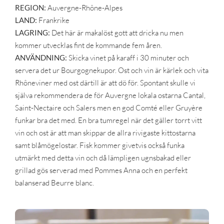
REGION:
Auvergne-Rhône-Alpes
LAND:
Frankrike
LAGRING:
Det här är makalöst gott att dricka nu men
kommer utvecklas fint de kommande fem åren.
ANVÄNDNING:
Skicka vinet på karaff i 30 minuter och
servera det ur Bourgognekupor. Ost och vin är kärlek och vita
Rhôneviner med ost därtill är att dö för. Spontant skulle vi
själva rekommendera de för Auvergne lokala ostarna Cantal,
Saint-Nectaire och Salers men en god Comté eller Gruyère
funkar bra det med. En bra tumregel när det gäller torrt vitt
vin och ost är att man skippar de allra rivigaste kittostarna
samt blåmögelostar. Fisk kommer givetvis också funka
utmärkt med detta vin och då lämpligen ugnsbakad eller
grillad gös serverad med Pommes Anna och en perfekt
balanserad Beurre blanc.