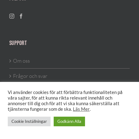
SUPPORT
Om oss
Frågor och svar
Så funkar det
Vi använder cookies för att förbättra funktionaliteten på
våra sajter, för att kunna rikta relevant innehåll och
annonser till dig och för att vi ska kunna säkerställa att
Hemleverans
tjänsterna fungerar som de ska.
Läs Mer
.
Köpvillkor
Cookie Inställningar
Godkänn Alla
Integritetspolicy