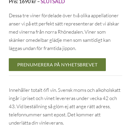
Pris: 1690 kr –
SLUTSÅLD
Dessa tre viner fördelade över två olika appellationer
anser vi på ett perfekt sätt representerar det vi älskar
med vinerna från norra Rhônedalen. Viner som
skänker omedelbar glädje men som samtidigt kan
läggas undan för framtida jippon.
PRENUMERERA PÅ NYHETSBREVET
Innehåller totalt 6fl vin. Svensk moms och alkoholskatt
ingår i priset och vinet levereras under vecka 42 och
43. Vid beställning så glöm ej att ange rätt adress,
telefonnummer samt epost. Det kommer att
underlätta din vinleverans.