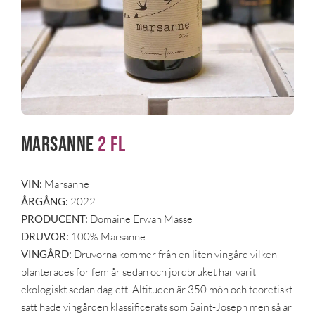
Marsanne
2 fl
VIN:
Marsanne
ÅRGÅNG:
2022
PRODUCENT:
Domaine Erwan Masse
DRUVOR:
100% Marsanne
VINGÅRD:
Druvorna kommer från en liten vingård vilken
planterades för fem år sedan och jordbruket har varit
ekologiskt sedan dag ett. Altituden är 350 möh och teoretiskt
sätt hade vingården klassificerats som Saint-Joseph men så är