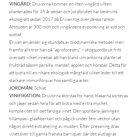
VINGÅRD:
Druvorna kommer en liten vingård vilken
planterades för 35 år sedan och jordbruket har bedrivits
ekologiskt sedan 2017 då Erwan tog över dessa rankor.
Altituden är 300 möh och vingårdens exponering är syd och
sydöst.
Erwan använder sig stundats av biodynamiska metoder men
framförallt tror han på ”agroforestry” – skogsjordbruk fritt
översatt vilket innebär att han bland vinrankorna planterat
frukträd såsom persika, mandel, äpplen och körsbär. Detta för
att bidra till en rikare ekologisk mångfald vilket leder till ett
starkare immunförsvar hos samtliga arter.
JORDMÅN:
Schist.
VINIFIKATION:
Druvorna skördas för hand, klasarna sorteras
och jäser sedan hela för att bidra med extra mycket
komplexitet till det färdiga vinet. Den spontana jäsningen
tillämpas i glasfiberkärl och pågick under fem veckor utan
någon direkt extrahering av musten. Efter pressning dras
vinet över till gamla franska barriquer där det slutlagras