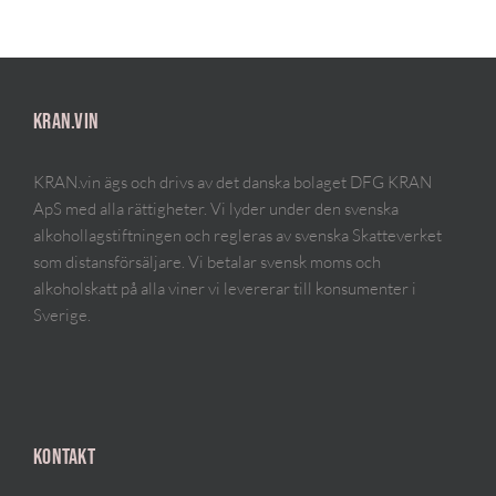
KRAN.VIN
KRAN.vin ägs och drivs av det danska bolaget DFG KRAN
ApS med alla rättigheter. Vi lyder under den svenska
alkohollagstiftningen och regleras av svenska Skatteverket
som distansförsäljare. Vi betalar svensk moms och
alkoholskatt på alla viner vi levererar till konsumenter i
Sverige.
KONTAKT