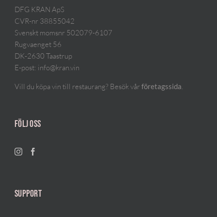
DFG KRAN ApS
CVR-nr 38855042
Svenskt momsnr 502079-6107
Rugvaenget 56
DK-2630 Taastrup
E-post:
info@kran.vin
Vill du köpa vin till restaurang? Besök vår
.
företagssida
FÖLJ OSS
SUPPORT