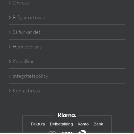
Om oss
Frågor och svar
Så funkar det
Hemleverans
Köpvillkor
Integritetspolicy
Kontakta oss