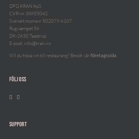
DFG KRAN ApS
CVR-nr 38855042
Svenskt momsnr 502079-6107
Rugvaenget 56
DK-2630 Taastrup
E-post:
info@kran.vin
Vill du köpa vin till restaurang? Besök vår
.
företagssida
FÖLJ OSS
SUPPORT