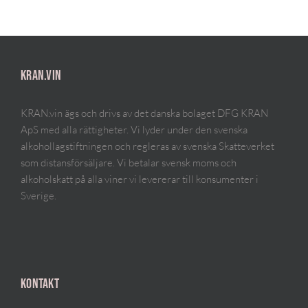
KRAN.VIN
KRAN.vin ägs och drivs av det danska bolaget DFG KRAN
ApS med alla rättigheter. Vi lyder under den svenska
alkohollagstiftningen och regleras av svenska Skatteverket
som distansförsäljare. Vi betalar svensk moms och
alkoholskatt på alla viner vi levererar till konsumenter i
Sverige.
KONTAKT