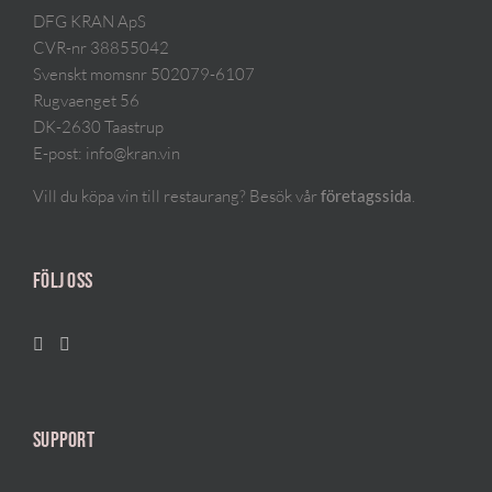
DFG KRAN ApS
CVR-nr 38855042
Svenskt momsnr 502079-6107
Rugvaenget 56
DK-2630 Taastrup
E-post:
info@kran.vin
Vill du köpa vin till restaurang? Besök vår
.
företagssida
FÖLJ OSS
SUPPORT