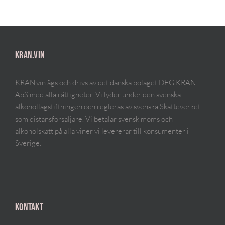
KRAN.VIN
KRAN.vin ägs och drivs av det danska bolaget DFG KRAN
ApS med alla rättigheter. Vi lyder under den svenska
alkohollagstiftningen och regleras av svenska Skatteverket
som distansförsäljare. Vi betalar svensk moms och
alkoholskatt på alla viner vi levererar till konsumenter i
Sverige.
KONTAKT