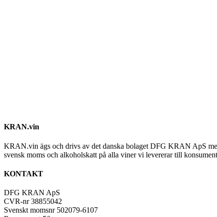
KRAN.vin
KRAN.vin ägs och drivs av det danska bolaget DFG KRAN ApS med alla 
svensk moms och alkoholskatt på alla viner vi levererar till konsument
KONTAKT
DFG KRAN ApS
CVR-nr 38855042
Svenskt momsnr 502079-6107