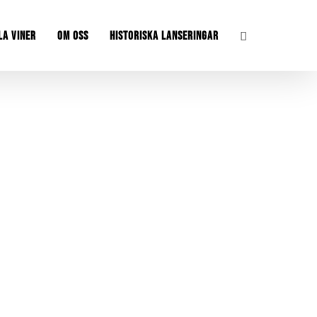
LA VINER
OM OSS
HISTORISKA LANSERINGAR