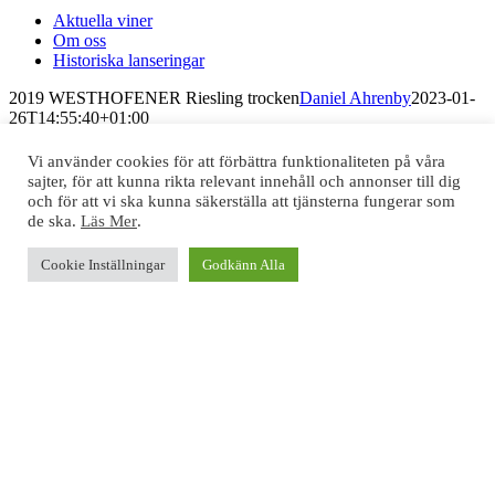
Aktuella viner
Om oss
Historiska lanseringar
2019 WESTHOFENER Riesling trocken
Daniel Ahrenby
2023-01-
26T14:55:40+01:00
Vi använder cookies för att förbättra funktionaliteten på våra
sajter, för att kunna rikta relevant innehåll och annonser till dig
och för att vi ska kunna säkerställa att tjänsterna fungerar som
KRAN.vin
de ska.
Läs Mer
.
KRAN.vin ägs och drivs av det danska bolaget DFG KRAN ApS med alla
Cookie Inställningar
Godkänn Alla
rättigheter. Vi lyder under den svenska alkohollagstiftningen och regleras av
svenska Skatteverket som distansförsäljare. Vi betalar svensk moms och
alkoholskatt på alla viner vi levererar till konsumenter i Sverige.
KONTAKT
DFG KRAN ApS
CVR-nr 38855042
Svenskt momsnr 502079-6107
Rugvaenget 56
DK-2630 Taastrup
E-post:
info@kran.vin