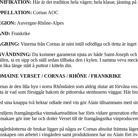
INIFIKATION:
Här är det tradition hela vägen; hela klasar, jäsning på 
PPELLATION:
Cornas AOC
EGION:
Auvergne-Rhône-Alpes
AND:
Frankrike
AGRING:
Vinerna från Cornas är näst intill odödliga och detta är inget
NVÄNDNING:
Du kommer garanterat njuta av både Saint-Joseph och C
ällen, ta en sipp och ställ sedan tillbaka den i kylen. I samma veva me
 lika länge stått å puttrat i kitteln din.
OMAINE VERSET / CORNAS / RHÔNE / FRANKRIKE
nas är den lilla byn i norra Rhôndalen som aldrig slutar att förvåna oss
tta är vad som försiggår bakom de pittoreska stenhusens väggar. Här br
d sina knappa två hektar odlade med vin gör Alain tillsammans med sin 
miljens framgångsrika vinmakartradition har förts vidare generation efter
nmakare gör inte far och dotter Verset till de framgångsrika vinproducen
ngårdslotterna de brukar ligger på några av Cornas absolut främsta lägen
nskapen om arbetet i vingården samt produktionen har nu Alain fört öve