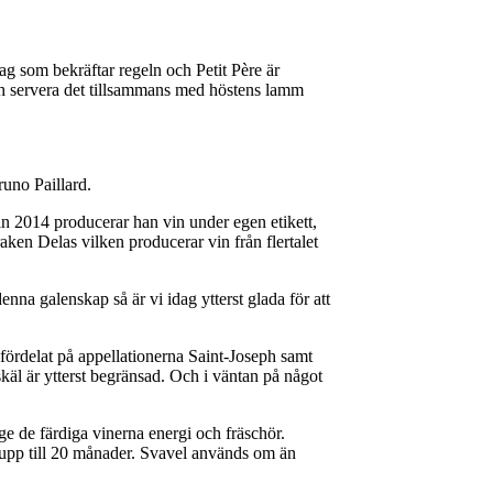
tag som bekräftar regeln och Petit Père är
och servera det tillsammans med höstens lamm
uno Paillard.
dan 2014 producerar han vin under egen etikett,
ken Delas vilken producerar vin från flertalet
na galenskap så är vi idag ytterst glada för att
fördelat på appellationerna Saint-Joseph samt
skäl är ytterst begränsad. Och i väntan på något
ge de färdiga vinerna energi och fräschör.
i upp till 20 månader. Svavel används om än