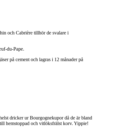
n och Cabrière tillhör de svalare i
neuf-du-Pape.
 jäser på cement och lagras i 12 månader på
helst dricker ur Bourgognekupor då de är bland
till hemstoppad och vitlöksfrälst korv. Yippie!