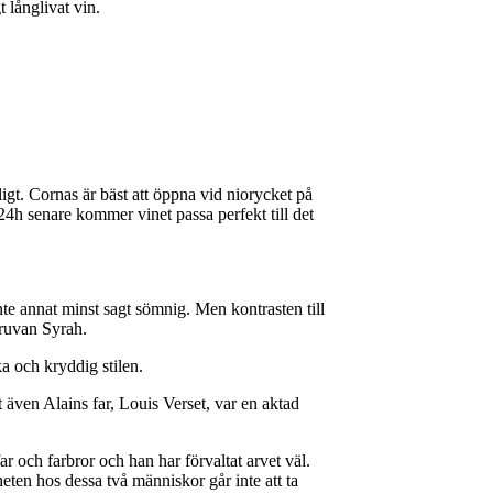
t långlivat vin.
gt. Cornas är bäst att öppna vid niorycket på
4h senare kommer vinet passa perfekt till det
nte annat minst sagt sömnig. Men kontrasten till
druvan Syrah.
a och kryddig stilen.
 även Alains far, Louis Verset, var en aktad
 och farbror och han har förvaltat arvet väl.
ten hos dessa två människor går inte att ta