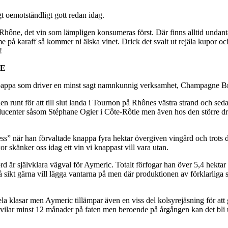
gt oemotståndligt gott redan idag.
ra Rhône, det vin som lämpligen konsumeras först. Där finns alltid undan
me på karaff så kommer ni älska vinet. Drick det svalt ut rejäla kupor 
!
KE
appa som driver en minst sagt namnkunnig verksamhet, Champagne Br
den runt för att till slut landa i Tournon på Rhônes västra strand och se
oducenter såsom Stéphane Ogier i Côte-Rôtie men även hos den större dra
” när han förvaltade knappa fyra hektar övergiven vingård och trots den
r skänker oss idag ett vin vi knappast vill vara utan.
 är självklara vägval för Aymeric. Totalt förfogar han över 5,4 hektar 
å sikt gärna vill lägga vantarna på men där produktionen av förklarliga 
la klasar men Aymeric tillämpar även en viss del kolsyrejäsning för att 
et vilar minst 12 månader på faten men beroende på årgången kan det bl