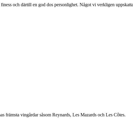
iness och därtill en god dos personlighet. Något vi verkligen uppskattar
rnas främsta vingårdar såsom Reynards, Les Mazards och Les Côtes.