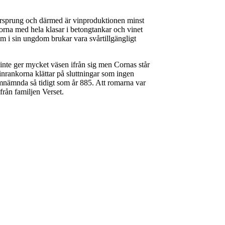
 ursprung och därmed är vinproduktionen minst
ruvorna med hela klasar i betongtankar och vinet
som i sin ungdom brukar vara svårtillgängligt
 inte ger mycket väsen ifrån sig men Cornas står
inrankorna klättar på sluttningar som ingen
omnämnda så tidigt som år 885. Att romarna var
från familjen Verset.