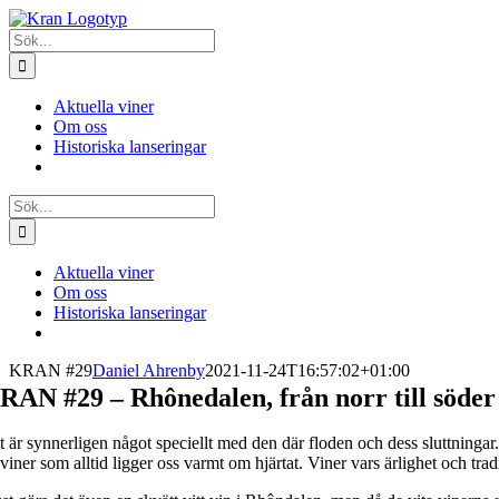
Fortsätt
till
Sök
innehållet
efter:
Aktuella viner
Om oss
Historiska lanseringar
Sök
efter:
Aktuella viner
Om oss
Historiska lanseringar
KRAN #29
Daniel Ahrenby
2021-11-24T16:57:02+01:00
RAN #29 – Rhônedalen, från norr till söder
t är synnerligen något speciellt med den där floden och dess sluttnin
viner som alltid ligger oss varmt om hjärtat. Viner vars ärlighet och tra