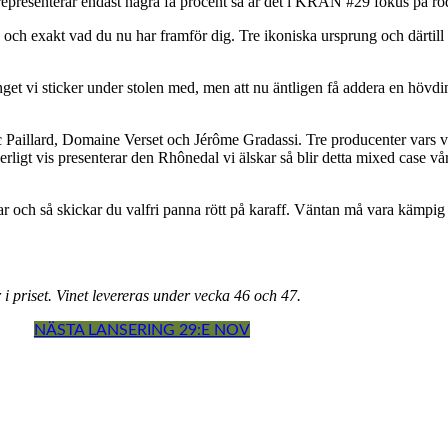
 representerar endast några få procent så är det i KRAN #29 fokus på röd
ch exakt vad du nu har framför dig. Tre ikoniska ursprung och därtill t
nget vi sticker under stolen med, men att nu äntligen få addera en hövdi
aillard, Domaine Verset och Jérôme Gradassi. Tre producenter vars vin
erligt vis presenterar den Rhônedal vi älskar så blir detta mixed case vå
r och så skickar du valfri panna rött på karaff. Väntan må vara kämp
r i priset. Vinet levereras under vecka 46 och 47.
NÄSTA LANSERING 29:E NOV