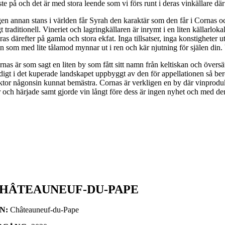
ste på och det är med stora leende som vi förs runt i deras vinkällare dä
gen annan stans i världen får Syrah den karaktär som den får i Cornas 
t traditionell. Vineriet och lagringkällaren är inrymt i en liten källarlo
ras därefter på gamla och stora ekfat. Inga tillsatser, inga konstigheter
n som med lite tålamod mynnar ut i ren och kär njutning för själen din. 
rnas är som sagt en liten by som fått sitt namn från keltiskan och övers
adigt i det kuperade landskapet uppbyggt av den för appellationen så be
aktor någonsin kunnat bemästra. Cornas är verkligen en by där vinproduk
r och härjade samt gjorde vin långt före dess är ingen nyhet och med de
HÂTEAUNEUF-DU-PAPE
IN:
Châteauneuf-du-Pape