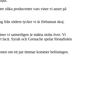
tjut.
re olika producenter vars viner vi anser på
ng från södern tycker vi är förbannat skoj.
er vi sannerligen är mäkta stolta över. Vi
rt facit. Syrah och Grenache spelar förstafiolen
ig men om ett par timmar kommer belöningen.