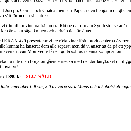
sst görs det även en skvätt vitt vin i Rhôndalen, men då de vita vinerna
int-Joseph, Cornas och Châteauneuf-du-Pape är den heliga treenigheten o
ta sätt förmedlar sin adress.
t vi triumferar vinerna från norra Rhône där druvan Syrah stoltserar är i
ken är så att säga knuten och cirkeln den är sluten.
d KRAN #29 presenterar vi tre röda viner ifrån producenterna Aymeric P
lle kunnat ha lanserat dem alla separat men då vi anser att de på ett ypp
n även druvan Mourvèdre får en gutta solljus i denna komposition.
eka nu inte utan börja omgående mecka med det där långkoket du digga
 lovar vi!
is: 1 890 kr –
SLUTSÅLD
låda innehåller 6 fl vin, 2 fl av varje sort. Moms och alkoholskatt ingå