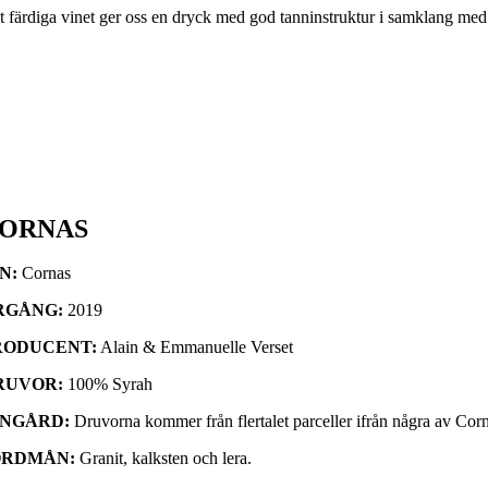
t färdiga vinet ger oss en dryck med god tanninstruktur i samklang med f
ORNAS
IN:
Cornas
RGÅNG:
2019
RODUCENT:
Alain & Emmanuelle Verset
RUVOR:
100% Syrah
INGÅRD:
Druvorna kommer från flertalet parceller ifrån några av Co
ORDMÅN:
Granit, kalksten och lera.