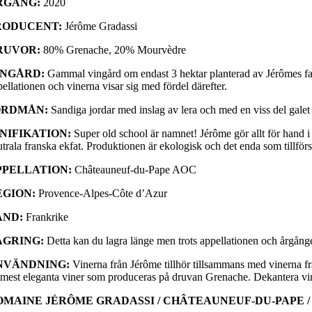
RGÅNG:
2020
RODUCENT:
Jérôme Gradassi
RUVOR:
80% Grenache, 20% Mourvèdre
INGÅRD:
Gammal vingård om endast 3 hektar planterad av Jérômes farf
ellationen och vinerna visar sig med fördel därefter.
ORDMÅN:
Sandiga jordar med inslag av lera och med en viss del gal
INIFIKATION:
Super old school är namnet! Jérôme gör allt för hand i
trala franska ekfat. Produktionen är ekologisk och det enda som tillförs 
PPELLATION:
Châteauneuf-du-Pape AOC
EGION:
Provence-Alpes-Côte d’Azur
AND:
Frankrike
AGRING:
Detta kan du lagra länge men trots appellationen och årgången
NVÄNDNING:
Vinerna från Jérôme tillhör tillsammans med vinerna 
 mest eleganta viner som produceras på druvan Grenache. Dekantera vinet e
OMAINE JÉRÔME GRADASSI / CHÂTEAUNEUF-DU-PAPE /