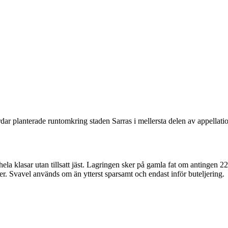
rdar planterade runtomkring staden Sarras i mellersta delen av appella
a klasar utan tillsatt jäst. Lagringen sker på gamla fat om antingen 228 
r. Svavel används om än ytterst sparsamt och endast inför buteljering.