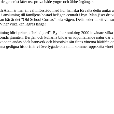
r de generöst låter oss prova både yngre och äldre årgångar.
och Alain är mer än väl införstådd med hur han ska förvalta detta unika
kal i anslutning till familjens bostad belägen centralt i byn. Man jäser d
 utan här är det ”Old School Cornas” hela vägen. Detta leder till ett vin 
Viner vilka kan lagras länge!
ättning blir i princip ”bränd jord”. Byn har omkring 2000 invånare vilka
römda graniten. Bergen och kullarna bildar en iögonfallande natur där v
tionen andas ädelt hantverk och historiskt sätt finns vinerna härifrån 
nna gedigna historia är vi övertygade om att ni kommer uppskatta vinet 