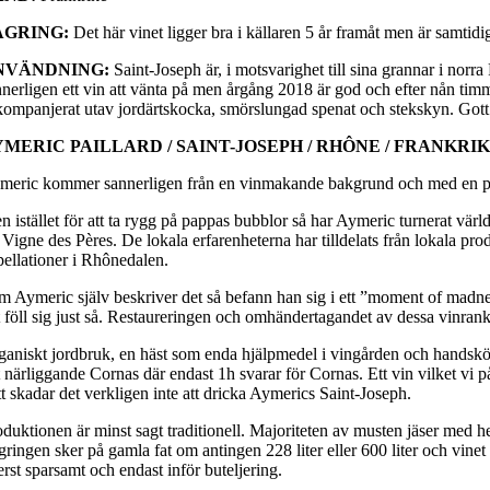
AGRING:
Det här vinet ligger bra i källaren 5 år framåt men är samtidi
NVÄNDNING:
Saint-Joseph är, i motsvarighet till sina grannar i nor
nnerligen ett vin att vänta på men årgång 2018 är god och efter nån tim
kompanjerat utav jordärtskocka, smörslungad spenat och stekskyn. Gott
YMERIC PAILLARD / SAINT-JOSEPH / RHÔNE / FRANKRI
meric kommer sannerligen från en vinmakande bakgrund och med en p
 istället för att ta rygg på pappas bubblor så har Aymeric turnerat värl
 Vigne des Pères. De lokala erfarenheterna har tilldelats från lokala pr
pellationer i Rhônedalen.
m Aymeric själv beskriver det så befann han sig i ett ”moment of madness
t föll sig just så. Restaureringen och omhändertagandet av dessa vinranko
ganiskt jordbruk, en häst som enda hjälpmedel i vingården och handskörd
t närliggande Cornas där endast 1h svarar för Cornas. Ett vin vilket vi p
t skadar det verkligen inte att dricka Aymerics Saint-Joseph.
oduktionen är minst sagt traditionell. Majoriteten av musten jäser med he
gringen sker på gamla fat om antingen 228 liter eller 600 liter och vin
erst sparsamt och endast inför buteljering.