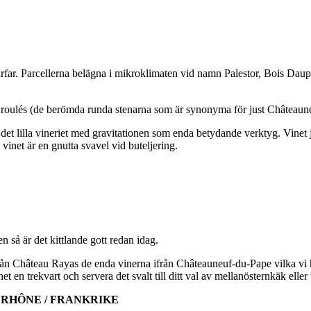
ar. Parcellerna belägna i mikroklimaten vid namn Palestor, Bois Dauphi
et roulés (de berömda runda stenarna som är synonyma för just Château
 det lilla vineriet med gravitationen som enda betydande verktyg. Vinet
vinet är en gnutta svavel vid buteljering.
 så är det kittlande gott redan idag.
från Château Rayas de enda vinerna ifrån Châteauneuf-du-Pape vilka vi 
n trekvart och servera det svalt till ditt val av mellanösternkäk eller 
 RHÔNE / FRANKRIKE