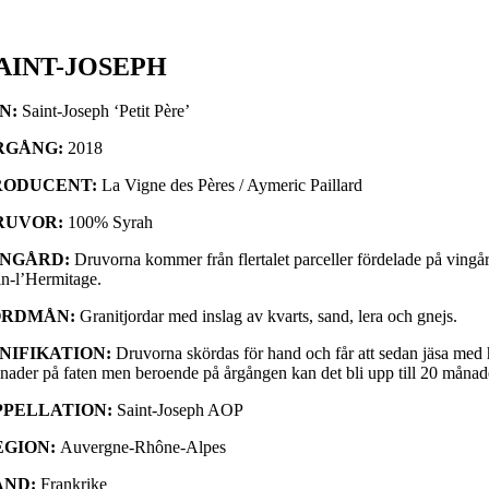
AINT-JOSEPH
IN:
Saint-Joseph ‘Petit Père’
RGÅNG:
2018
RODUCENT:
La Vigne des Pères / Aymeric Paillard
RUVOR:
100% Syrah
INGÅRD:
Druvorna kommer från flertalet parceller fördelade på vingå
in-l’Hermitage.
ORDMÅN:
Granitjordar med inslag av kvarts, sand, lera och gnejs.
INIFIKATION:
Druvorna skördas för hand och får att sedan jäsa med hel
nader på faten men beroende på årgången kan det bli upp till 20 månade
PPELLATION:
Saint-Joseph AOP
EGION:
Auvergne-Rhône-Alpes
AND:
Frankrike