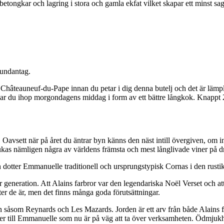
betongkar och lagring i stora och gamla ekfat vilket skapar ett minst sag
 undantag.
hâteauneuf-du-Pape innan du petar i dig denna butelj och det är lämpli
ckar du ihop morgondagens middag i form av ett bättre långkok. Knappt 2
. Oavsett när på året du äntrar byn känns den näst intill övergiven, om i
ukas nämligen några av världens främsta och mest långlivade viner på 
dotter Emmanuelle traditionell och ursprungstypisk Cornas i den rustik
 generation. Att Alains farbror var den legendariska Noël Verset och att
ter de är, men det finns många goda förutsättningar.
 såsom Reynards och Les Mazards. Jorden är ett arv från både Alains far
r till Emmanuelle som nu är på väg att ta över verksamheten. Ödmjukhe