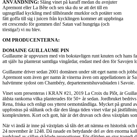
ANVÄNDNING:
Släng vinet på karaff medan du avnjuter
Apremont eller La Bête och sen ska du se att det till en
ugnsgrillad kyckling med tillhörande murklor och potäter som
fått goffa till sig i juicen från kycklingen kommer att uppbringa
ett crescendo för gommen din! Satan vad hungriga (och
törstiga!) vi nu blev.
OM PRODUCENTERNA:
DOMAINE GUILLAUME PIN
Guillaume är uppvuxen med vin bokstavligen runt knuten och hans fa
att själv ha planterat samtliga vingårdar, endast med den för Savojen 
Guillaume driver sedan 2001 domänen under sitt eget namn och jobba
Apremont som även ger namn åt vinerna även om appellationen är Sav
halvtimme sydost om Chambéry, departementshuvudstaden i Savoie.
Vinet som presenteras i KRAN #21, 2019 La Croix du Plôt, är Guill
äldsta rankorna vilka planterades för 50+ år sedan. Jordbruket bedrivs 
Rena, friska och enligt oss ytterst oemotståndliga. Mycket på grund av 
uppfostras på ståltank och där den långa tiden vinet vilar på jästfällni
komplexiteten. Kort och gott, här är det druvan och dess växtplats som
När vi ändå är inne på växtplats så tåls det att nämna en historisk och
24 november år 1248. Då rasade en betydande del av den enorma kalks
jordskred av sällan skådade proportioner. För dåtiden en stor tragedi 