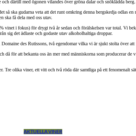
e och därtill med ögonen vilandes över gröna dalar och snöklädda berg.
et så ska gudarna veta att det runt omkring denna bergskedja odlas en m
en ska få dela med oss utav.
% vinet i fokus) för drygt två år sedan och förälskelsen var total. Vi 
rån sig det ädlaste och godaste utav alkoholhaltiga droppar.
aine des Rutissons, två egendomar vilka vi är sjukt stolta över att f
n och då för att bekanta oss än mer med människorna som producerar de vine
Tre olika viner, ett vitt och två röda där samtliga på ett fenomenalt sätt
AKTUELLA VINER