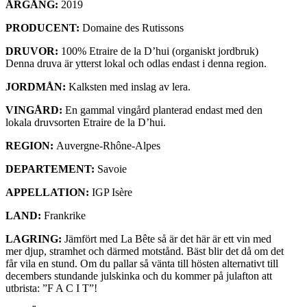
ÅRGÅNG:
2019
PRODUCENT:
Domaine des Rutissons
DRUVOR:
100% Etraire de la D’hui (organiskt jordbruk)
Denna druva är ytterst lokal och odlas endast i denna region.
JORDMÅN:
Kalksten med inslag av lera.
VINGÅRD:
En gammal vingård planterad endast med den
lokala druvsorten Etraire de la D’hui.
REGION:
Auvergne-Rhône-Alpes
DEPARTEMENT:
Savoie
APPELLATION:
IGP Isère
LAND:
Frankrike
LAGRING:
Jämfört med La Bête så är det här är ett vin med
mer djup, stramhet och därmed motstånd. Bäst blir det då om det
får vila en stund. Om du pallar så vänta till hösten alternativt till
decembers stundande julskinka och du kommer på julafton att
utbrista: ”F A C I T”!