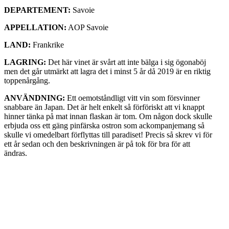
DEPARTEMENT:
Savoie
APPELLATION:
AOP Savoie
LAND:
Frankrike
LAGRING:
Det här vinet är svårt att inte bälga i sig ögonaböj
men det går utmärkt att lagra det i minst 5 år då 2019 är en riktig
toppenårgång.
ANVÄNDNING:
Ett oemotståndligt vitt vin som försvinner
snabbare än Japan. Det är helt enkelt så förföriskt att vi knappt
hinner tänka på mat innan flaskan är tom. Om någon dock skulle
erbjuda oss ett gäng pinfärska ostron som ackompanjemang så
skulle vi omedelbart förflyttas till paradiset! Precis så skrev vi för
ett år sedan och den beskrivningen är på tok för bra för att
ändras.