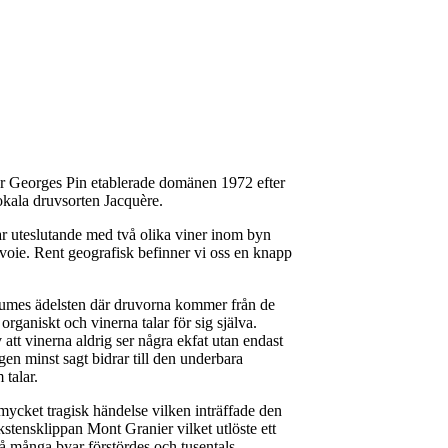
r Georges Pin etablerade domänen 1972 efter
lokala druvsorten Jacquère.
r uteslutande med två olika viner inom byn
oie. Rent geografisk befinner vi oss en knapp
aumes ädelsten där druvorna kommer från de
organiskt och vinerna talar för sig själva.
att vinerna aldrig ser några ekfat utan endast
ngen minst sagt bidrar till den underbara
 talar.
 mycket tragisk händelse vilken inträffade den
tensklippan Mont Granier vilket utlöste ett
då många byar förstördes och tusentals