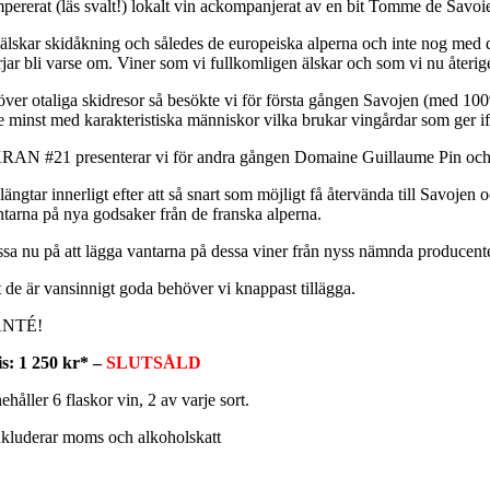
mpererat (läs svalt!) lokalt vin ackompanjerat av en bit Tomme de Savoi
 älskar skidåkning och således de europeiska alperna och inte nog med d
rjar bli varse om. Viner som vi fullkomligen älskar och som vi nu återig
över otaliga skidresor så besökte vi för första gången Savojen (med 100
te minst med karakteristiska människor vilka brukar vingårdar som ger if
KRAN #21 presenterar vi för andra gången Domaine Guillaume Pin och Dom
längtar innerligt efter att så snart som möjligt få återvända till Savoje
ntarna på nya godsaker från de franska alperna.
sa nu på att lägga vantarna på dessa viner från nyss nämnda producenter. 
t de är vansinnigt goda behöver vi knappast tillägga.
ANTÉ!
is: 1 250 kr* –
SLUTSÅLD
ehåller 6 flaskor vin, 2 av varje sort.
nkluderar moms och alkoholskatt