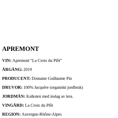
APREMONT
VIN:
Apremont “La Croix du Plôt”
ÅRGÅNG:
2019
PRODUCENT:
Domaine Guillaume Pin
DRUVOR:
100% Jacquère (organiskt jordbruk)
JORDMÅN:
Kalksten med inslag av lera.
VINGÅRD:
La Croix du Plôt
REGION:
Auvergne-Rhône-Alpes