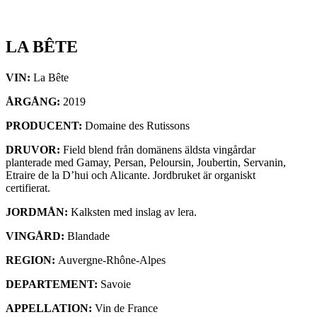
LA BÊTE
VIN:
La Bête
ÅRGÅNG:
2019
PRODUCENT:
Domaine des Rutissons
DRUVOR:
Field blend från domänens äldsta vingårdar
planterade med Gamay, Persan, Peloursin, Joubertin, Servanin,
Etraire de la D’hui och Alicante. Jordbruket är organiskt
certifierat.
JORDMÅN:
Kalksten med inslag av lera.
VINGÅRD:
Blandade
REGION:
Auvergne-Rhône-Alpes
DEPARTEMENT:
Savoie
APPELLATION:
Vin de France