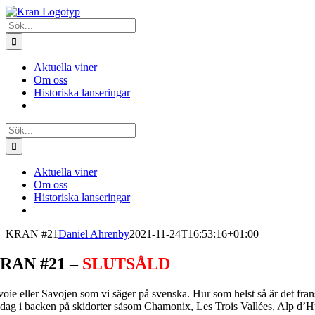
Fortsätt
till
Sök
innehållet
efter:
Aktuella viner
Om oss
Historiska lanseringar
Sök
efter:
Aktuella viner
Om oss
Historiska lanseringar
KRAN #21
Daniel Ahrenby
2021-11-24T16:53:16+01:00
RAN #21 –
SLUTSÅLD
voie eller Savojen som vi säger på svenska. Hur som helst så är det fran
 dag i backen på skidorter såsom Chamonix, Les Trois Vallées, Alp d’Hue