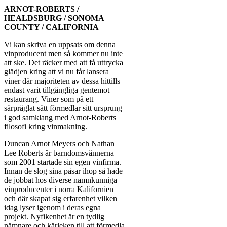
ARNOT-ROBERTS /
HEALDSBURG / SONOMA
COUNTY / CALIFORNIA
Vi kan skriva en uppsats om denna
vinproducent men så kommer nu inte
att ske. Det räcker med att få uttrycka
glädjen kring att vi nu får lansera
viner där majoriteten av dessa hittills
endast varit tillgängliga gentemot
restaurang. Viner som på ett
särpräglat sätt förmedlar sitt ursprung
i god samklang med Arnot-Roberts
filosofi kring vinmakning.
Duncan Arnot Meyers och Nathan
Lee Roberts är barndomsvännerna
som 2001 startade sin egen vinfirma.
Innan de slog sina påsar ihop så hade
de jobbat hos diverse namnkunniga
vinproducenter i norra Kalifornien
och där skapat sig erfarenhet vilken
idag lyser igenom i deras egna
projekt. Nyfikenhet är en tydlig
nämnare och kärleken till att förmedla