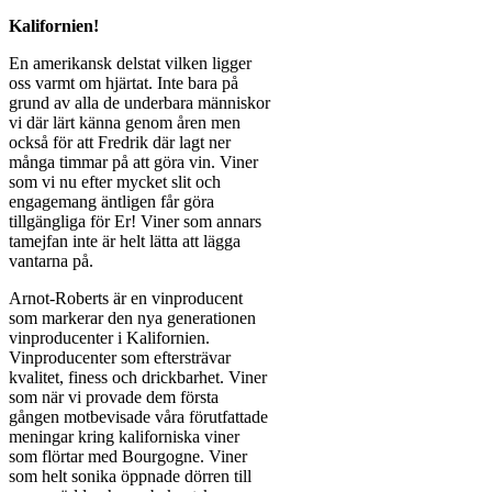
Kalifornien!
En amerikansk delstat vilken ligger
oss varmt om hjärtat. Inte bara på
grund av alla de underbara människor
vi där lärt känna genom åren men
också för att Fredrik där lagt ner
många timmar på att göra vin. Viner
som vi nu efter mycket slit och
engagemang äntligen får göra
tillgängliga för Er! Viner som annars
tamejfan inte är helt lätta att lägga
vantarna på.
Arnot-Roberts är en vinproducent
som markerar den nya generationen
vinproducenter i Kalifornien.
Vinproducenter som eftersträvar
kvalitet, finess och drickbarhet. Viner
som när vi provade dem första
gången motbevisade våra förutfattade
meningar kring kaliforniska viner
som flörtar med Bourgogne. Viner
som helt sonika öppnade dörren till