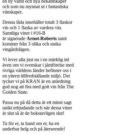
en ny värld och nya bekantskaper
och som nu mynnat ut i fantastiska
vänskaper.
Denna låda innehåller totalt 3 flaskor
vin och 1 flaska av vardera vin.
Samtliga viner i #16-B
är signerade
Arnot-Roberts
samt
kommer från 3 olika och unika
vingårdslägen.
Vi lever alla just nu i en märklig tid
även om vi svenskar i jämförelse med
övriga världens länder befinner oss i
en ytterst tillfredställande miljö. Det
tycker vi på KRAN är en anledning
god nog att fira med gott vin från The
Golden State.
Passa nu på då detta är ett minst sagt
unikt erbjudande och när dessa viner
är slut så är de bokstavligen slut!
Ta för er, ta hand om er, ha en
underbar helg och på återseende!