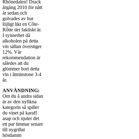
Rhônedalen! Drack
årgång 2010 för nått
år sedan och
golvades av hur
löjligt likt en Côte-
Rôtie det faktiskt är.
I synnerhet då
alkoholen på detta
vin sällan överstiger
12%. Vår
rekommendation är
således att du
glömmer bort detta
vin i åtminstone 3-4
år.
ANVÄNDNING:
Om du å andra sidan
är av den nyfikna
kategorin så spiller
du vinet på karaff
asap och njuter det
ett par timmar senare
till nygrillat
höstlamm