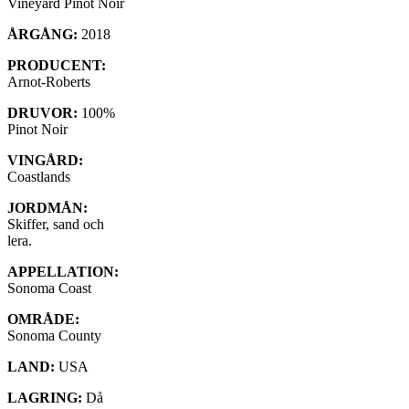
Vineyard Pinot Noir
ÅRGÅNG:
2018
PRODUCENT:
Arnot-Roberts
DRUVOR:
100%
Pinot Noir
VINGÅRD:
Coastlands
JORDMÅN:
Skiffer, sand och
lera.
APPELLATION:
Sonoma Coast
OMRÅDE:
Sonoma County
LAND:
USA
LAGRING:
Då