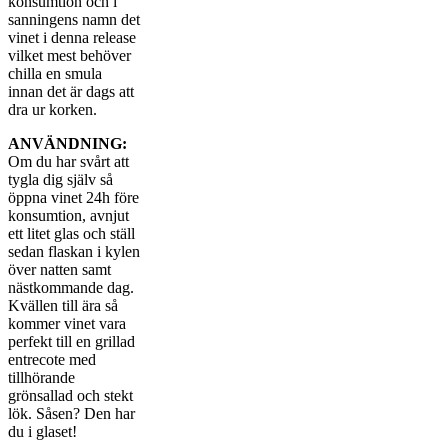
konsumtion och i
sanningens namn det
vinet i denna release
vilket mest behöver
chilla en smula
innan det är dags att
dra ur korken.
ANVÄNDNING:
Om du har svårt att
tygla dig själv så
öppna vinet 24h före
konsumtion, avnjut
ett litet glas och ställ
sedan flaskan i kylen
över natten samt
nästkommande dag.
Kvällen till ära så
kommer vinet vara
perfekt till en grillad
entrecote med
tillhörande
grönsallad och stekt
lök. Såsen? Den har
du i glaset!