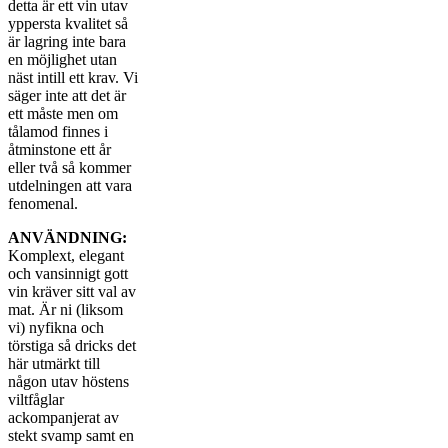
detta är ett vin utav
yppersta kvalitet så
är lagring inte bara
en möjlighet utan
näst intill ett krav. Vi
säger inte att det är
ett måste men om
tålamod finnes i
åtminstone ett år
eller två så kommer
utdelningen att vara
fenomenal.
ANVÄNDNING:
Komplext, elegant
och vansinnigt gott
vin kräver sitt val av
mat. Är ni (liksom
vi) nyfikna och
törstiga så dricks det
här utmärkt till
någon utav höstens
viltfåglar
ackompanjerat av
stekt svamp samt en