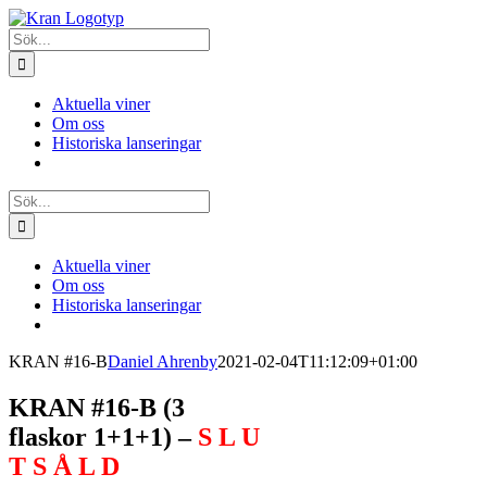
Fortsätt
till
Sök
innehållet
efter:
Aktuella viner
Om oss
Historiska lanseringar
Sök
efter:
Aktuella viner
Om oss
Historiska lanseringar
KRAN #16-B
Daniel Ahrenby
2021-02-04T11:12:09+01:00
KRAN #16-B (3
flaskor 1+1+1) –
S L U
T S Å L D