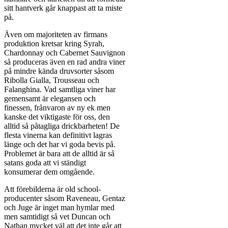
sitt hantverk går knappast att ta miste
på.
Även om majoriteten av firmans
produktion kretsar kring Syrah,
Chardonnay och Cabernet Sauvignon
så produceras även en rad andra viner
på mindre kända druvsorter såsom
Ribolla Gialla, Trousseau och
Falanghina. Vad samtliga viner har
gemensamt är elegansen och
finessen, frånvaron av ny ek men
kanske det viktigaste för oss, den
alltid så påtagliga drickbarheten! De
flesta vinerna kan definitivt lagras
länge och det har vi goda bevis på.
Problemet är bara att de alltid är så
satans goda att vi ständigt
konsumerar dem omgående.
Att förebilderna är old school-
producenter såsom Raveneau, Gentaz
och Juge är inget man hymlar med
men samtidigt så vet Duncan och
Nathan mycket väl att det inte går att