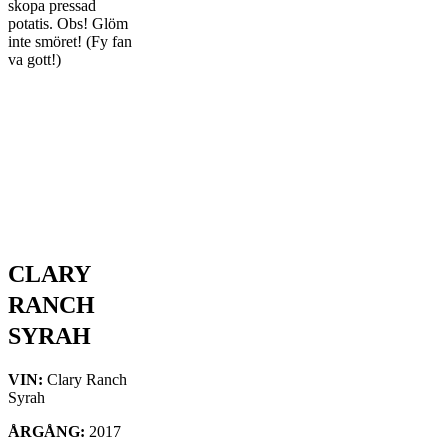
skopa pressad
potatis. Obs! Glöm
inte smöret! (Fy fan
va gott!)
CLARY
RANCH
SYRAH
VIN:
Clary Ranch
Syrah
ÅRGÅNG:
2017