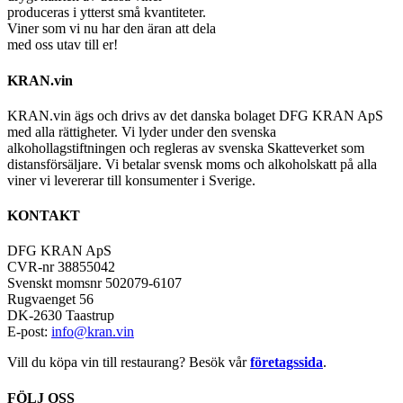
produceras i ytterst små kvantiteter.
Viner som vi nu har den äran att dela
med oss utav till er!
KRAN.vin
KRAN.vin ägs och drivs av det danska bolaget DFG KRAN ApS
med alla rättigheter. Vi lyder under den svenska
alkohollagstiftningen och regleras av svenska Skatteverket som
distansförsäljare. Vi betalar svensk moms och alkoholskatt på alla
viner vi levererar till konsumenter i Sverige.
KONTAKT
DFG KRAN ApS
CVR-nr 38855042
Svenskt momsnr 502079-6107
Rugvaenget 56
DK-2630 Taastrup
E-post:
info@kran.vin
Vill du köpa vin till restaurang? Besök vår
företagssida
.
FÖLJ OSS