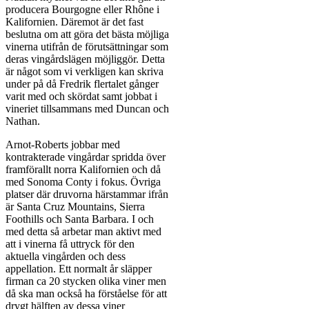
producera Bourgogne eller Rhône i
Kalifornien. Däremot är det fast
beslutna om att göra det bästa möjliga
vinerna utifrån de förutsättningar som
deras vingårdslägen möjliggör. Detta
är något som vi verkligen kan skriva
under på då Fredrik flertalet gånger
varit med och skördat samt jobbat i
vineriet tillsammans med Duncan och
Nathan.
Arnot-Roberts jobbar med
kontrakterade vingårdar spridda över
framförallt norra Kalifornien och då
med Sonoma Conty i fokus. Övriga
platser där druvorna härstammar ifrån
är Santa Cruz Mountains, Sierra
Foothills och Santa Barbara. I och
med detta så arbetar man aktivt med
att i vinerna få uttryck för den
aktuella vingården och dess
appellation. Ett normalt år släpper
firman ca 20 stycken olika viner men
då ska man också ha förståelse för att
drygt hälften av dessa viner