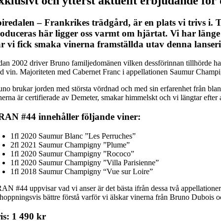
xklusivt och ytterst aktuellt erbjudande för
iredalen – Frankrikes trädgård, är en plats vi trivs i
oduceras här ligger oss varmt om hjärtat. Vi har läng
r vi fick smaka vinerna framställda utav denna lanser
dan 2002 driver Bruno familjedomänen vilken dessförinnan tillhörde han
d vin. Majoriteten med Cabernet Franc i appellationen Saumur Champi
uno brukar jorden med största vördnad och med sin erfarenhet från blan
erna är certifierade av Demeter, smakar himmelskt och vi längtar efter at
AN #44 innehåller följande viner:
1fl 2020 Saumur Blanc ”Les Perruches”
2fl 2021 Saumur Champigny ”Plume”
1fl 2020 Saumur Champigny ”Rococo”
1fl 2020 Saumur Champigny ”Villa Parisienne”
1fl 2018 Saumur Champigny “Vue sur Loire”
N #44 uppvisar vad vi anser är det bästa ifrån dessa två appellationer. 
rhoppningsvis bättre förstå varför vi älskar vinerna från Bruno Dubois 
is: 1 490 kr