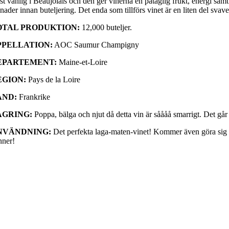
t vanlig i Beaujolais och den ger vinerna en påtaglig frukt, energi samt
ader innan buteljering. Det enda som tillförs vinet är en liten del svave
OTAL PRODUKTION:
12,000 buteljer.
PPELLATION:
AOC Saumur Champigny
EPARTEMENT:
Maine-et-Loire
EGION:
Pays de la Loire
AND:
Frankrike
AGRING:
Poppa, bälga och njut då detta vin är såååå smarrigt. Det går 
NVÄNDNING:
Det perfekta laga-maten-vinet! Kommer även göra sig utmä
nner!