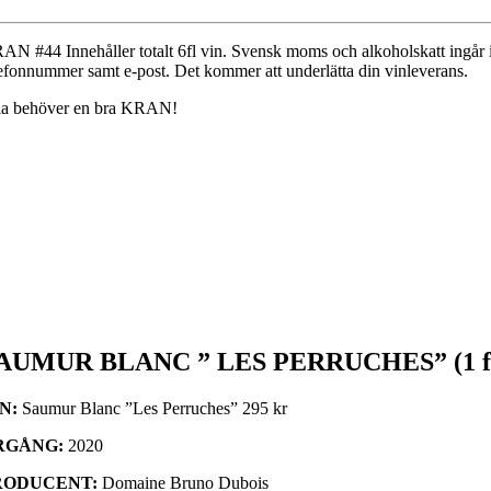
AN #44 Innehåller totalt 6fl vin. Svensk moms och alkoholskatt ingår i p
lefonnummer samt e-post. Det kommer att underlätta din vinleverans.
la behöver en bra KRAN!
AUMUR BLANC ” LES PERRUCHES” (1 f
IN:
Saumur Blanc ”Les Perruches” 295 kr
RGÅNG:
2020
RODUCENT:
Domaine Bruno Dubois