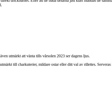
 direkt drickbarhet. Efter att de båda delarna jäst klart blandas de samm
l.
även utmärkt att vänta tills vårsolen 2023 ser dagens ljus.
rkt till charkuterier, mildare ostar eller ditt val av rillettes. Serveras