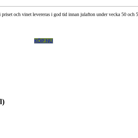
riset och vinet levereras i god tid innan julafton under vecka 50 och 51
KÖP NU
l)