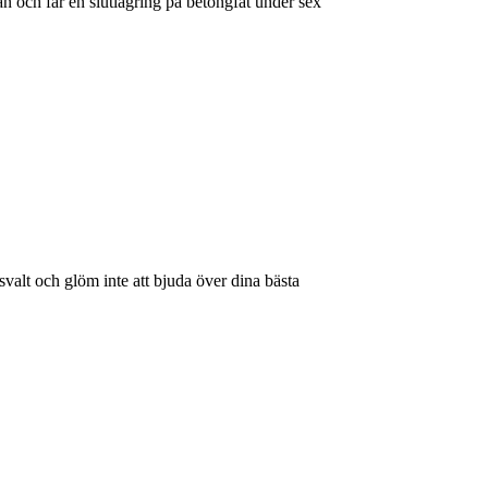
an och får en slutlagring på betongfat under sex
 svalt och glöm inte att bjuda över dina bästa