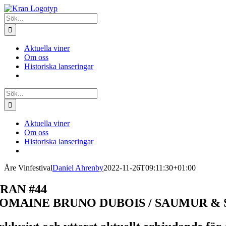
Fortsätt
till
Sök
innehållet
efter:
Aktuella viner
Om oss
Historiska lanseringar
Sök
efter:
Aktuella viner
Om oss
Historiska lanseringar
Åre Vinfestival
Daniel Ahrenby
2022-11-26T09:11:30+01:00
RAN #44
OMAINE BRUNO DUBOIS / SAUMUR &