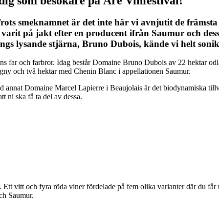
 dig som besökare på Åre Vinfestival!
. Trots smeknamnet är det inte här vi avnjutit de främs
e varit på jakt efter en producent ifrån Saumur och d
ings lysande stjärna, Bruno Dubois, kände vi helt soni
s far och farbror. Idag består Domaine Bruno Dubois av 22 hektar odla
gny och två hektar med Chenin Blanc i appellationen Saumur.
d annat Domaine Marcel Lapierre i Beaujolais är det biodynamiska tillv
t ni ska få ta del av dessa.
Ett vitt och fyra röda viner fördelade på fem olika varianter där du får 
och Saumur.