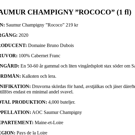
AUMUR CHAMPIGNY ”ROCOCO” (1 fl)
IN:
Saumur Champigny ”Rococo” 219 kr
RGÅNG:
2020
RODUCENT:
Domaine Bruno Dubois
RUVOR:
100% Cabernet Franc
INGÅRD:
En 50-60 år gammal och liten vingårdsplott stax söder om S
ORDMÅN:
Kalksten och lera.
INIFIKATION:
Druvorna skördas för hand, avstjälkas och jäser däreft
tillförs endast en minimal andel svavel.
OTAL PRODUKTION:
4,000 buteljer.
PPELLATION:
AOC Saumur Champigny
EPARTEMENT:
Maine-et-Loire
EGION:
Pays de la Loire