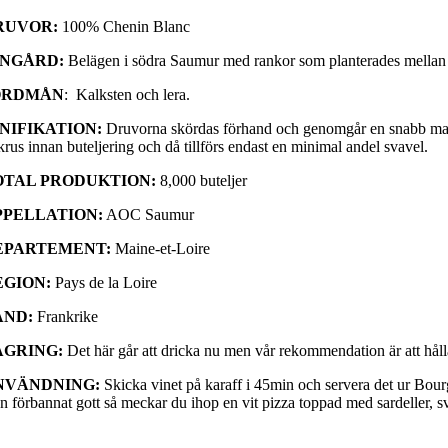
RUVOR:
100% Chenin Blanc
INGÅRD:
Belägen i södra Saumur med rankor som planterades mellan 
ORDMÅN
: Kalksten och lera.
INIFIKATION:
Druvorna skördas förhand och genomgår en snabb macerat
krus innan buteljering och då tillförs endast en minimal andel svavel.
OTAL PRODUKTION:
8,000 buteljer
PPELLATION:
AOC Saumur
EPARTEMENT:
Maine-et-Loire
EGION:
Pays de la Loire
AND:
Frankrike
AGRING:
Det här går att dricka nu men vår rekommendation är att hålla 
NVÄNDNING:
Skicka vinet på karaff i 45min och servera det ur Bourgo
n förbannat gott så meckar du ihop en vit pizza toppad med sardeller, sv