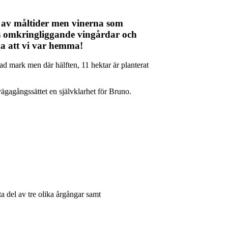
ta av måltider men vinerna som
ess omkringliggande vingårdar och
ka att vi var hemma!
d mark men där hälften, 11 hektar är planterat
ägagångssättet en självklarhet för Bruno.
ta del av tre olika årgångar samt