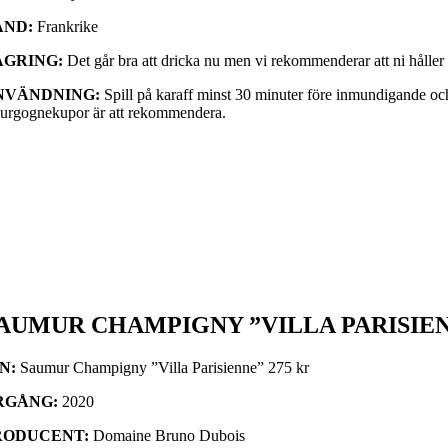
AND:
Frankrike
AGRING:
Det går bra att dricka nu men vi rekommenderar att ni håller på 
NVÄNDNING:
Spill på karaff minst 30 minuter före inmundigande och 
urgognekupor är att rekommendera.
AUMUR CHAMPIGNY ”VILLA PARISIENNE
IN:
Saumur Champigny ”Villa Parisienne” 275 kr
RGÅNG:
2020
RODUCENT:
Domaine Bruno Dubois