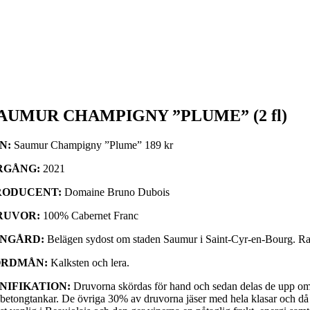
AUMUR CHAMPIGNY ”PLUME” (2 fl)
IN:
Saumur Champigny ”Plume” 189 kr
RGÅNG:
2021
RODUCENT:
Domaine Bruno Dubois
RUVOR:
100% Cabernet Franc
INGÅRD:
Belägen sydost om staden Saumur i Saint-Cyr-en-Bourg. Ra
ORDMÅN:
Kalksten och lera.
INIFIKATION:
Druvorna skördas för hand och sedan delas de upp om 7
 betongtankar. De övriga 30% av druvorna jäser med hela klasar och då m