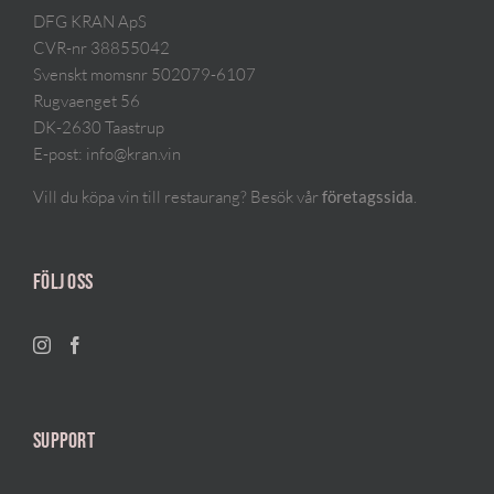
DFG KRAN ApS
CVR-nr 38855042
Svenskt momsnr 502079-6107
Rugvaenget 56
DK-2630 Taastrup
E-post:
info@kran.vin
Vill du köpa vin till restaurang? Besök vår
.
företagssida
FÖLJ OSS
SUPPORT