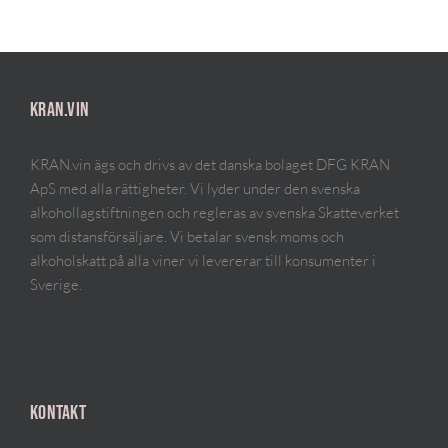
KRAN.VIN
KRAN.vin ägs och drivs av det danska bolaget DFG KRAN
ApS med alla rättigheter. Vi lyder under den svenska
alkohollagstiftningen och regleras av svenska Skatteverket
som distansförsäljare. Vi betalar svensk moms och
alkoholskatt på alla viner vi levererar till konsumenter i
Sverige.
KONTAKT