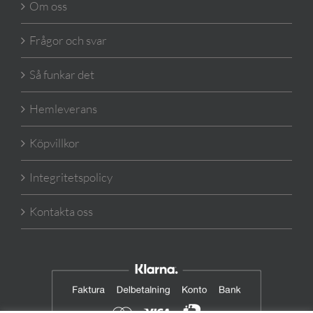
Om oss
Frågor och svar
Så funkar det
Hemleverans
Köpvillkor
Integritetspolicy
Kontakta oss