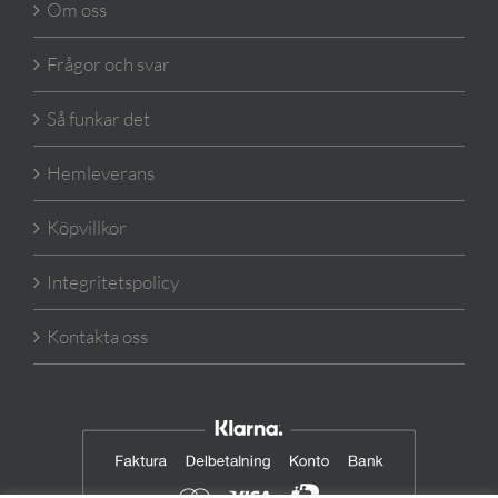
Om oss
Frågor och svar
Så funkar det
Hemleverans
Köpvillkor
Integritetspolicy
Kontakta oss