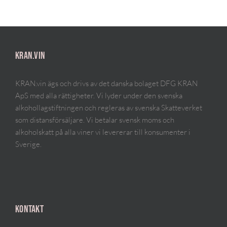
KRAN.VIN
KRAN.vin ägs och drivs av det danska bolaget DFG KRAN
ApS med alla rättigheter. Vi lyder under den svenska
alkohollagstiftningen och regleras av svenska Skatteverket
som distansförsäljare. Vi betalar svensk moms och
alkoholskatt på alla viner vi levererar till konsumenter i
Sverige.
KONTAKT