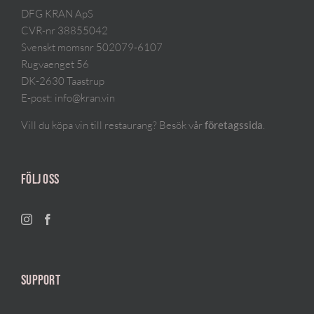
DFG KRAN ApS
CVR-nr 38855042
Svenskt momsnr 502079-6107
Rugvaenget 56
DK-2630 Taastrup
E-post:
info@kran.vin
Vill du köpa vin till restaurang? Besök vår
.
företagssida
FÖLJ OSS
SUPPORT