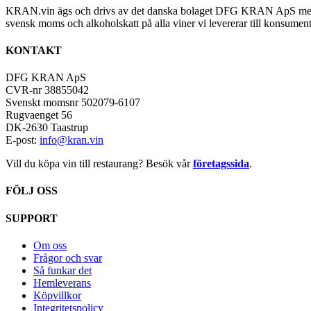
KRAN.vin ägs och drivs av det danska bolaget DFG KRAN ApS med alla 
svensk moms och alkoholskatt på alla viner vi levererar till konsument
KONTAKT
DFG KRAN ApS
CVR-nr 38855042
Svenskt momsnr 502079-6107
Rugvaenget 56
DK-2630 Taastrup
E-post:
info@kran.vin
Vill du köpa vin till restaurang? Besök vår
företagssida
.
FÖLJ OSS
SUPPORT
Om oss
Frågor och svar
Så funkar det
Hemleverans
Köpvillkor
Integritetspolicy