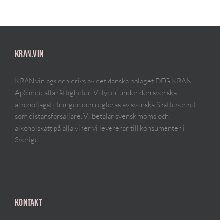
KRAN.VIN
KRAN.vin ägs och drivs av det danska bolaget DFG KRAN
ApS med alla rättigheter. Vi lyder under den svenska
alkohollagstiftningen och regleras av svenska Skatteverket
som distansförsäljare. Vi betalar svensk moms och
alkoholskatt på alla viner vi levererar till konsumenter i
Sverige.
KONTAKT