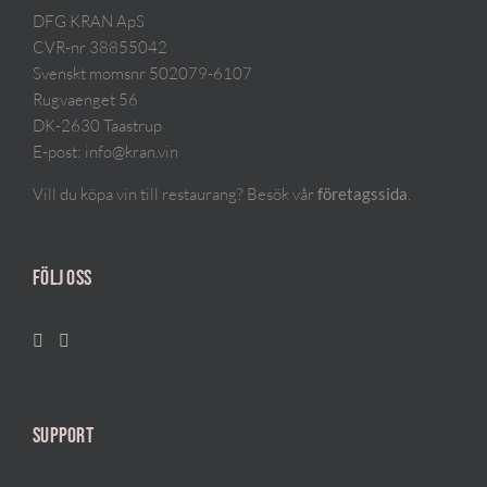
DFG KRAN ApS
CVR-nr 38855042
Svenskt momsnr 502079-6107
Rugvaenget 56
DK-2630 Taastrup
E-post:
info@kran.vin
Vill du köpa vin till restaurang? Besök vår
.
företagssida
FÖLJ OSS
SUPPORT