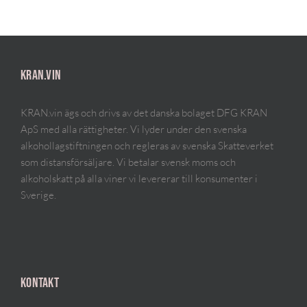
KRAN.VIN
KRAN.vin ägs och drivs av det danska bolaget DFG KRAN
ApS med alla rättigheter. Vi lyder under den svenska
alkohollagstiftningen och regleras av svenska Skatteverket
som distansförsäljare. Vi betalar svensk moms och
alkoholskatt på alla viner vi levererar till konsumenter i
Sverige.
KONTAKT