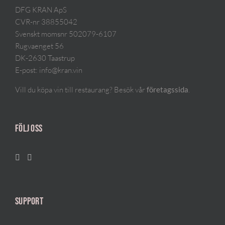
DFG KRAN ApS
CVR-nr 38855042
Svenskt momsnr 502079-6107
Rugvaenget 56
DK-2630 Taastrup
E-post:
info@kran.vin
Vill du köpa vin till restaurang? Besök vår
.
företagssida
FÖLJ OSS
SUPPORT