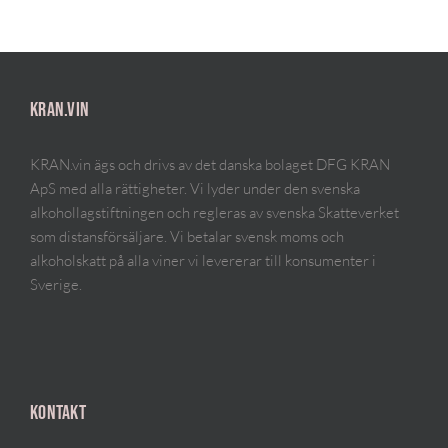
KRAN.VIN
KRAN.vin ägs och drivs av det danska bolaget DFG KRAN
ApS med alla rättigheter. Vi lyder under den svenska
alkohollagstiftningen och regleras av svenska Skatteverket
som distansförsäljare. Vi betalar svensk moms och
alkoholskatt på alla viner vi levererar till konsumenter i
Sverige.
KONTAKT