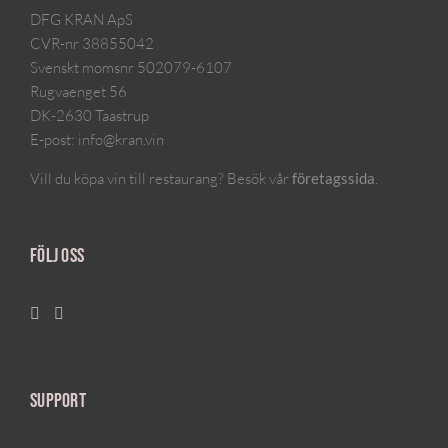
DFG KRAN ApS
CVR-nr 38855042
Svenskt momsnr 502079-6107
Rugvaenget 56
DK-2630 Taastrup
E-post:
info@kran.vin
Vill du köpa vin till restaurang? Besök vår
.
företagssida
FÖLJ OSS
SUPPORT