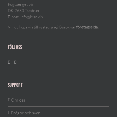
Rugvaenget 56
DK-2630 Taastrup
E-post:
info@kran.vin
Vill du köpa vin till restaurang? Besök vår
.
företagssida
FÖLJ OSS
SUPPORT
Om oss
Frågor och svar