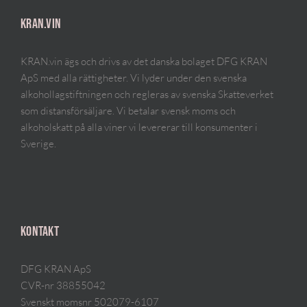
KRAN.VIN
KRAN.vin ägs och drivs av det danska bolaget DFG KRAN
ApS med alla rättigheter. Vi lyder under den svenska
alkohollagstiftningen och regleras av svenska Skatteverket
som distansförsäljare. Vi betalar svensk moms och
alkoholskatt på alla viner vi levererar till konsumenter i
Sverige.
KONTAKT
DFG KRAN ApS
CVR-nr 38855042
Svenskt momsnr 502079-6107