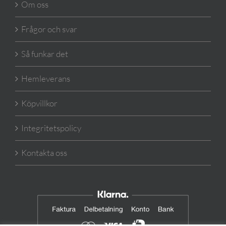
Om oss
Frågor och svar
Så funkar det
Hemleverans
Köpvillkor
Integritetspolicy
Kontakta oss