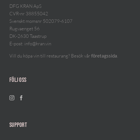
DFG KRAN ApS
CVR-nr 38855042
Svenskt momsnr 502079-6107
Rugvaenget 56
DK-2630 Taastrup
E-post:
info@kran.vin
Vill du köpa vin till restaurang? Besök vår
.
företagssida
FÖLJ OSS
SUPPORT