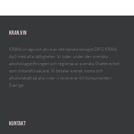
KRAN.VIN
KRAN.vin ägs och drivs av det danska bolaget DFG KRAN
ApS med alla rättigheter. Vi lyder under den svenska
alkohollagstiftningen och regleras av svenska Skatteverket
som distansförsäljare. Vi betalar svensk moms och
alkoholskatt på alla viner vi levererar till konsumenter i
Sverige.
KONTAKT