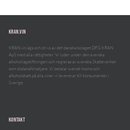
KRAN.VIN
KRAN.vin ägs och drivs av det danska bolaget DFG KRAN
ApS med alla rättigheter. Vi lyder under den svenska
alkohollagstiftningen och regleras av svenska Skatteverket
som distansförsäljare. Vi betalar svensk moms och
alkoholskatt på alla viner vi levererar till konsumenter i
Sverige.
KONTAKT