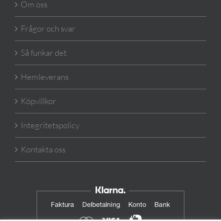
Om oss
Frågor och svar
Så funkar det
Hemleverans
Köpvillkor
Integritetspolicy
Kontakta oss