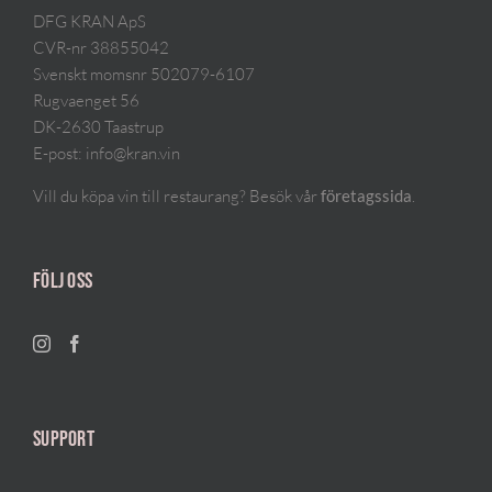
DFG KRAN ApS
CVR-nr 38855042
Svenskt momsnr 502079-6107
Rugvaenget 56
DK-2630 Taastrup
E-post:
info@kran.vin
Vill du köpa vin till restaurang? Besök vår
.
företagssida
FÖLJ OSS
SUPPORT