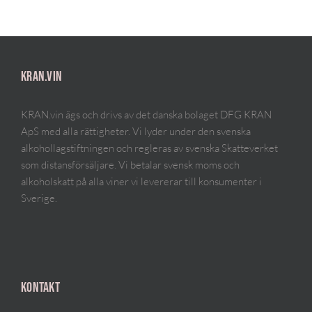
KRAN.VIN
KRAN.vin ägs och drivs av det danska bolaget DFG KRAN
ApS med alla rättigheter. Vi lyder under den svenska
alkohollagstiftningen och regleras av svenska Skatteverket
som distansförsäljare. Vi betalar svensk moms och
alkoholskatt på alla viner vi levererar till konsumenter i
Sverige.
KONTAKT