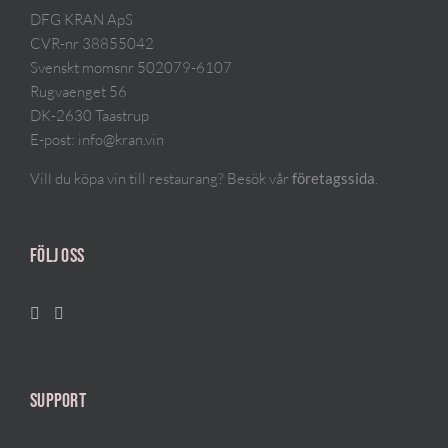
DFG KRAN ApS
CVR-nr 38855042
Svenskt momsnr 502079-6107
Rugvaenget 56
DK-2630 Taastrup
E-post:
info@kran.vin
Vill du köpa vin till restaurang? Besök vår
.
företagssida
FÖLJ OSS
SUPPORT