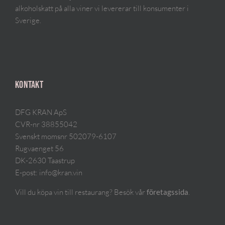
alkoholskatt på alla viner vi levererar till konsumenter i
Sverige.
KONTAKT
DFG KRAN ApS
CVR-nr 38855042
Svenskt momsnr 502079-6107
Rugvaenget 56
DK-2630 Taastrup
E-post:
info@kran.vin
Vill du köpa vin till restaurang? Besök vår
.
företagssida